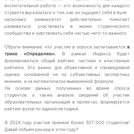
Общежитие / Кампус РГУТИС
Сведения об образовательной
организации
воспитательной работе — это возможность для каждого
Работа с лицами с ОВЗ и инвалидами
студента высказаться о том, как он ощущает себя в вузе:
Контакты
насколько университет действительно помогает
ЗАКАЗАТЬ ОБРАТНЫЙ ЗВОНОК
развиваться, участвовать в жизни студенческого
сообщества и чувствовать себя частью чего-то важного
Научная деятельность
АДРЕС
Дополнительное образование
141221, Московская обл.,
Городской округ
Пушкинский,
️Обрати внимание, что участие в опросе засчитывается
в
пгт. Черкизово,
ул. Главная, 99
Федеральный ресурсный центр
треке «Определяю».
В рамках Индекса будет
Федеральное учебно-методическое объединение в
формироваться общий рейтинг, частные и кластерные
ТЕЛЕФОНЫ
системе ВО
рейтинги. Это важно для объективной и справедливой
+7 (495) 940 83 00
Федеральное учебно-методическое объединение в
+7 (495) 940 83 58 - Приемная комиссия
системе СПО
оценки, основанной не на субъективных экспертных
Профком
мнениях, а на математически выверенной формуле.
E-MAIL
Конкурс ППС
На основе данных, полученных во время опроса
info@rguts.ru
студентов, а также анализе сведений об участии
obrashenia@rguts.ru
priem@rguts.ru - Приемная комиссия
образовательных организаций в проектах, формируется
рейтинг вузов по единой методике.
ГРАФИК И РЕЖИМ РАБОТЫ
пн-чт: с 09:00 до 18:00;
В 2024 году участие приняли более 307 000 студентов!
пт: с 09:00 до 16:45;
Давай побьём рекорд в этом году?
сб-вс: выходной