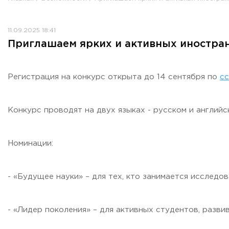
Противодействие коррупции
Антитеррористическая защищенность
11.09.2025 18:41
Жилищно-коммунальное хозяйство
Приглашаем ярких и активных иностран
Визово-регистрационное сопровождение иностранных г
Центр классификации объектов туриндустрии
Партнерские проекты
Регистрация на конкурс открыта до 14 сентября по
с
Олимпиады
Политика доступа, авторских прав и лицензирования
Конкурс проводят на двух языках - русском и английс
Сервис «Поступление в вуз онлайн»
Единое окно поддержки молодых семей»
Номинации:
Комната матери и ребенка
Фирменный стиль
I Международный туристско-образовательный конгресс «
- «Будущее науки» – для тех, кто занимается исследо
Молодежный фестиваль культурного туризма «КульTURа»
XXX-я Международная научно-практическая конференция
- «Лидер поколения» – для активных студентов, раз
Антимонопольный комплаенс