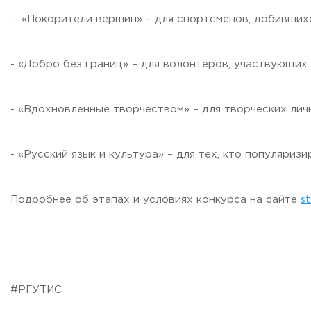
Бесплатная юридическая помощь
- «Покорители вершин» – для спортсменов, добивших
Филиал ФГБОУ ВО «РГУТИС» в г. Подольске
- «Добро без границ» – для волонтеров, участвующих
ЗАКАЗАТЬ ОБРАТНЫЙ ЗВОНОК
АДРЕС
- «Вдохновленные творчеством» – для творческих лич
141221, Московская обл.,
Городской округ
Пушкинский,
пгт.
ТЕЛЕФОНЫ
- «Русский язык и культура» – для тех, кто популяриз
+7 (495) 940 83 00
+7 (495) 940 83 58 - Приемная комиссия
E-MAIL
Подробнее об этапах и условиях конкурса на сайте
st
info@rguts.ru
obrashenia@rguts.ru
priem@rguts.ru - Приемная комиссия
ГРАФИК И РЕЖИМ РАБОТЫ
пн-чт: с 09:00 до 18:00;
пт: с 09:00 до 16:45;
#РГУТИС
сб-вс: выходной