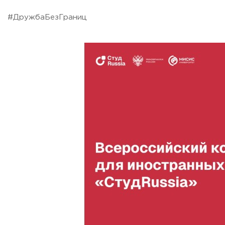
Приемная комиссия
#ДружбаБезГраниц
пн-пт: с 10:00 до 17:00;
сб: с 10:00 до 15:30;
вс: выходной.