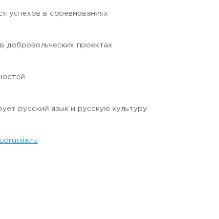
ся успехов в соревнованиях
 в добровольческих проектах
ностей
 Черкизово,
ул. Главная, 99
ирует русский язык и русскую культуру
udrussia.ru