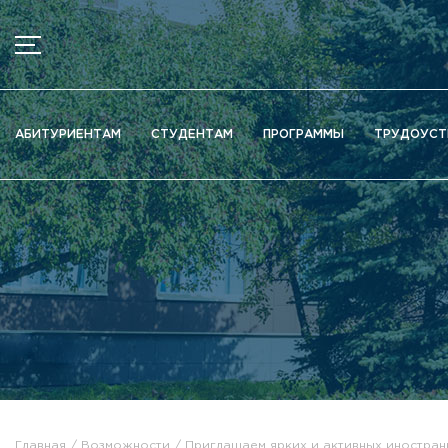
МЕНЮ
Новости
АБИТУРИЕНТАМ
СТУДЕНТАМ
ПРОГРАММЫ
ТРУДОУСТ
Объявления
Документы
Сведения об образовательной организации
Официально о приёме
Научная деятельность
Высшие школы / Институты / Департаменты
Дополнительное образование
Федеральный ресурсный центр
Вакантные места для приема (перевода)
Электронная информационно-образовательная среда (ЭИ
Главная
Возможности
Приглашаем ярких и активных иностранн