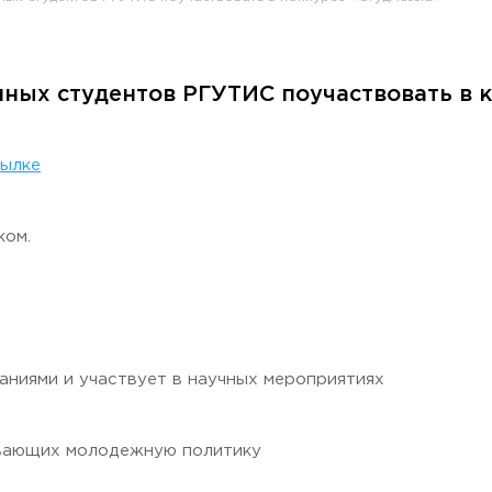
ных студентов РГУТИС поучаствовать в к
раждан
сылке
ком.
Гостеприимная Россия»
ваниями и участвует в научных мероприятиях
 «Наука – Сервису»
вивающих молодежную политику