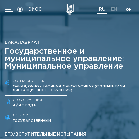
ЭИОС
RU
EN
МЕНЮ
Абитуриентам
БАКАЛАВРИАТ
Студентам
Государственное и
Программы
муниципальное управление:
Муниципальное управление
Трудоустройство
International students
ФОРМА ОБУЧЕНИЯ
ОЧНАЯ, ОЧНО - ЗАОЧНАЯ, ОЧНО-ЗАОЧНАЯ (С ЭЛЕМЕНТАМИ
Об университете
ДИСТАНЦИОННОГО ОБУЧЕНИЯ)
Кoнтакты
СРОК ОБУЧЕНИЯ
4 / 4.5 ГОДА
Об университете
Новости
Высшие школы / Институты / Департаменты
ДИПЛОМ
История университета
Объявления
ГОСУДАРСТВЕННЫЙ
Ректорат
Документы
ЕГЭ/ВСТУПИТЕЛЬНЫЕ ИСПЫТАНИЯ
Ученый совет