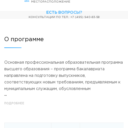
МЕСТОРАСПОЛОЖЕНИЕ
Приемная комиссия
пн-пт: с 10:00 до 17:00;
ЕСТЬ ВОПРОСЫ?
сб: с 10:00 до 15:30;
КОНСУЛЬТАЦИИ ПО ТЕЛ.:
+7 (495) 940-83-58
вс: выходной.
О программе
Основная профессиональная образовательная программа
высшего образования – программа бакалавриата
направлена на подготовку выпускников,
соответствующих новым требованиям, предъявляемым к
муниципальным служащим, обусловленным
необходимостью модернизации экономики и общества в
целом. Содержание программы основано на синтезе
ПОДРОБНЕЕ
организационно-управленческих, коммуникативных и
проектных профессиональных компетенций,
позволяющем сформировать умения и навыки по