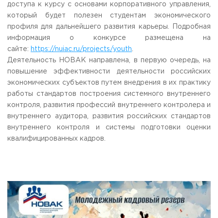
доступа к курсу с основами корпоративного управления,
Приемная комиссия
который будет полезен студентам экономического
пн-пт: с 10:00 до 17:00;
профиля для дальнейшего развития карьеры. Подробная
сб: с 10:00 до 15:30;
вс: выходной.
информация о конкурсе размещена на
сайте:
https://nuiac.ru/projects/youth
.
Деятельность НОВАК направлена, в первую очередь, на
повышение эффективности деятельности российских
экономических субъектов путем внедрения в их практику
работы стандартов построения системного внутреннего
контроля, развития профессий внутреннего контролера и
внутреннего аудитора, развития российских стандартов
внутреннего контроля и системы подготовки оценки
квалифицированных кадров.