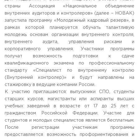
Общежитие / Кампус РГУТИС
Сведения об образовательной
организации
страны Ассоциация «Национальное объединение
Работа с лицами с ОВЗ и инвалидами
внутренних аудиторов и контролеров» (далее – НОВАК)
Контакты
запустила программу «Молодежный кадровый резерв», в
ЗАКАЗАТЬ ОБРАТНЫЙ ЗВОНОК
рамках которой планируется обучать талантливую
молодежь основам организации внутреннего контроля,
Научная деятельность
АДРЕС
внутреннего аудита, управления рисками и
Дополнительное образование
141221, Московская обл.,
Городской округ
Пушкинский,
корпоративного управления. Участники программы
пгт. Черкизово,
ул. Главная, 99
Федеральный ресурсный центр
получат возможность подготовки к сдаче
Федеральное учебно-методическое объединение в
квалификационного экзамена по профессиональному
ТЕЛЕФОНЫ
системе ВО
стандарту «Специалист по внутреннему контролю
+7 (495) 940 83 00
Федеральное учебно-методическое объединение в
+7 (495) 940 83 58 - Приемная комиссия
системе СПО
(Внутренний контролер)» и будут направлены на
Профком
стажировку в ведущие компании России.
E-MAIL
Конкурс ППС
К участию приглашаются: выпускники СПО, студенты
info@rguts.ru
старших курсов, магистранты или аспиранты высших
obrashenia@rguts.ru
priem@rguts.ru - Приемная комиссия
учебных заведений в возрасте от 17 до 25 лет с
гражданством Российской Федерации. Участие для
ГРАФИК И РЕЖИМ РАБОТЫ
студентов и молодых специалистов является бесплатным.
пн-чт: с 09:00 до 18:00;
После регистрации участникам программы
пт: с 09:00 до 16:45;
предоставляется возможность профориентирования и
сб-вс: выходной