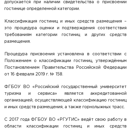
допускается при наличии свидетельства о присвоении
Общежитие / Кампус РГУТИС
Сведения об образовательной
организации
гостинице определенной категории.
Работа с лицами с ОВЗ и инвалидами
Контакты
Классификация гостиниц и иных средств размещения –
ЗАКАЗАТЬ ОБРАТНЫЙ ЗВОНОК
это процедура оценки и подтверждения соответствия
требованиям категории гостиниц и других средств
Научная деятельность
АДРЕС
размещения.
Дополнительное образование
141221, Московская обл.,
Городской округ
Пушкинский,
пгт. Черкизово,
ул. Главная, 99
Федеральный ресурсный центр
Процедура присвоения установлена в соответствии с
Федеральное учебно-методическое объединение в
Положением о классификации гостиниц, утверждённым
ТЕЛЕФОНЫ
системе ВО
+7 (495) 940 83 00
Постановлением Правительства Российской Федерации
Федеральное учебно-методическое объединение в
+7 (495) 940 83 58 - Приемная комиссия
системе СПО
от 16 февраля 2019 г. № 158.
Профком
E-MAIL
Конкурс ППС
ФГБОУ ВО «Российский государственный университет
info@rguts.ru
туризма и сервиса» является аккредитованной
obrashenia@rguts.ru
priem@rguts.ru - Приемная комиссия
организацией, осуществляющей классификацию гостиниц
и иных средств размещения, а также горнолыжных трасс.
ГРАФИК И РЕЖИМ РАБОТЫ
пн-чт: с 09:00 до 18:00;
С 2017 года ФГБОУ ВО «РГУТИС» ведёт свою работу в
пт: с 09:00 до 16:45;
области классификации гостиниц и иных средств
сб-вс: выходной