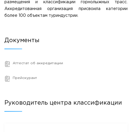
размещения и классификации горнолыжных трасс.
Приемная комиссия
Аккредитованная организация присвоила категории
пн-пт: с 10:00 до 17:00;
более 100 объектам туриндустрии.
сб: с 10:00 до 15:30;
вс: выходной.
Документы
Аттестат об аккредитации
Прейскурант
Руководитель центра классификации