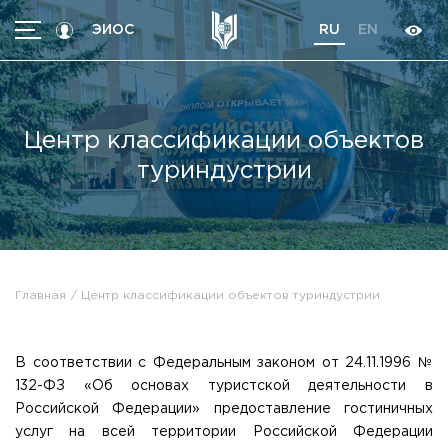
ЭИОС
RU
EN
МЕНЮ
Абитуриентам
Центр классификации объектов
Студентам
туриндустрии
Программы
Трудоустройство
International students
Об университете
Главная
Центр классификации объектов туриндустрии
Кoнтакты
Об университете
Новости
В соответствии с Федеральным законом от 24.11.1996 №
Высшие школы / Институты / Департаменты
132-ФЗ «Об основах туристской деятельности в
История университета
Объявления
Российской Федерации» предоставление гостиничных
Ректорат
Документы
услуг на всей территории Российской Федерации
Ученый совет