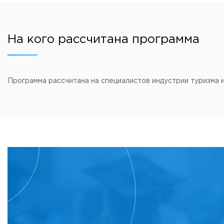
Приемная комиссия
пн-пт: с 10:00 до 17:00;
сб: с 10:00 до 15:30;
вс: выходной.
На кого рассчитана программа
Программа рассчитана на специалистов индустрии туризма 