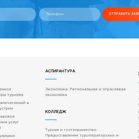
Телефон
ОТПРАВИТЬ ЗАЯ
АСПИРАНТУРА
венное
Экономика: Региональная и отраслевая
еры туризма
экономика
 впечатлений в
устрии
КОЛЛЕДЖ
равовое
ния услуг
)
Туризм и гостеприимство:
Предоставление туроператорских и
зуальных