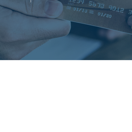
раждан
Гостеприимная Россия»
 «Наука – Сервису»