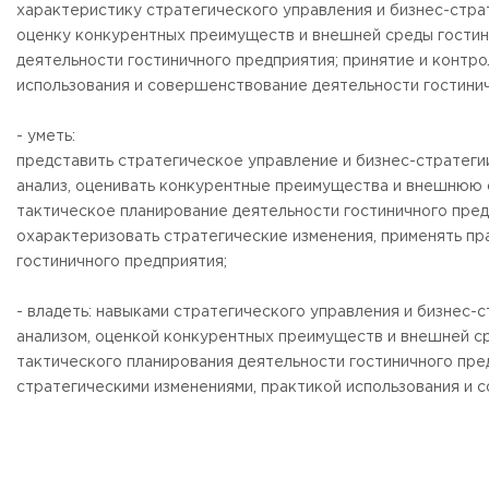
Бесплатная юридическая помощь
характеристику стратегического управления и бизнес-страт
оценку конкурентных преимуществ и внешней среды гостин
Филиал ФГБОУ ВО «РГУТИС» в г. Подольске
деятельности гостиничного предприятия; принятие и контр
использования и совершенствование деятельности гостинич
ЗАКАЗАТЬ ОБРАТНЫЙ ЗВОНОК
- уметь:
представить стратегическое управление и бизнес-стратеги
АДРЕС
141221, Московская обл.,
Городской округ
Пушкинский,
пгт.
анализ, оценивать конкурентные преимущества и внешнюю 
тактическое планирование деятельности гостиничного пред
ТЕЛЕФОНЫ
охарактеризовать стратегические изменения, применять пр
+7 (495) 940 83 00
гостиничного предприятия;
+7 (495) 940 83 58 - Приемная комиссия
E-MAIL
- владеть: навыками стратегического управления и бизнес-
info@rguts.ru
анализом, оценкой конкурентных преимуществ и внешней ср
obrashenia@rguts.ru
тактического планирования деятельности гостиничного пре
priem@rguts.ru - Приемная комиссия
стратегическими изменениями, практикой использования и 
ГРАФИК И РЕЖИМ РАБОТЫ
пн-чт: с 09:00 до 18:00;
пт: с 09:00 до 16:45;
сб-вс: выходной