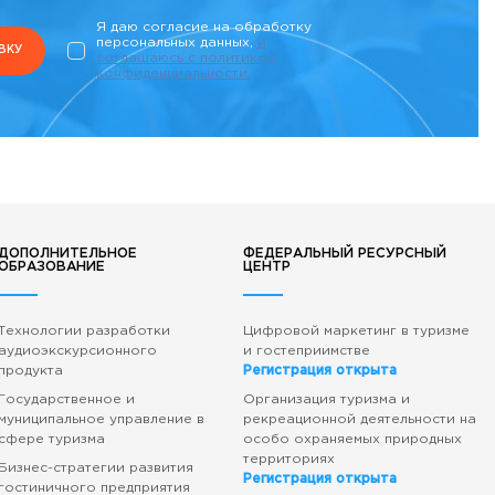
Я даю согласие на обработку
персональных данных,
и
ВКУ
соглашаюсь c политикой
конфиденциальности.
ДОПОЛНИТЕЛЬНОЕ
ФЕДЕРАЛЬНЫЙ РЕСУРСНЫЙ
ОБРАЗОВАНИЕ
ЦЕНТР
Технологии разработки
Цифровой маркетинг в туризме
аудиоэкскурсионного
и гостеприимстве
продукта
Регистрация открыта
Государственное и
Организация туризма и
муниципальное управление в
рекреационной деятельности на
сфере туризма
особо охраняемых природных
территориях
Бизнес-стратегии развития
Регистрация открыта
гостиничного предприятия