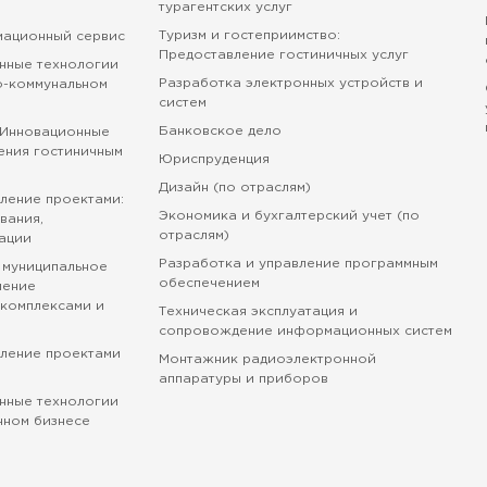
турагентских услуг
Туризм и гостеприимство:
мационный сервис
Предоставление гостиничных услуг
нные технологии
Разработка электронных устройств и
о-коммунальном
систем
Банковское дело
 Инновационные
ения гостиничным
Юриспруденция
Дизайн (по отраслям)
ление проектами:
Экономика и бухгалтерский учет (по
вания,
отраслям)
ации
Разработка и управление программным
 муниципальное
обеспечением
ление
комплексами и
Техническая эксплуатация и
сопровождение информационных систем
вление проектами
Монтажник радиоэлектронной
аппаратуры и приборов
нные технологии
нном бизнесе