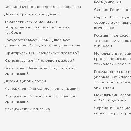
коммуникаций
Сервис: Цифровые сервисы для бизнеса
Сервис: Геоинфор
Дизайн: Графический дизайн
Сервис: Инновацио
Технологические машины и
сервиса в жилищн
оборудование: Бытовые машины и
комплексе
приборы
Гостиничное дело:
Государственное и муниципальное
технологии управл
управление: Муниципальное управление
бизнесом
Юриспруденция: Гражданско-правовой
Менеджмент: Управ
проектные исследо
Юриспруденция: Уголовно-правовой
технологии реализ
Экономика: Экономика предприятий и
Государственное и
организаций
управление: Управ
Дизайн: Дизайн среды
территориальными 
системами
Менеджмент: Менеджмент организации
Менеджмент: Упра
Менеджмент: Управление персоналом
в MICE индустрии
организации
Сервис: Инновацио
Менеджмент: Логистика
сервиса в рестора
абитуриенту