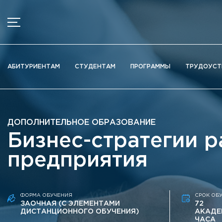
МЕНЮ
Новости
АБИТУРИЕНТАМ
СТУДЕНТАМ
ПРОГРАММЫ
ТРУДОУСТ
Объявления
Документы
Сведения об образовательной организации
ДОПОЛНИТЕЛЬНОЕ ОБРАЗОВАНИЕ
Официально о приёме
Бизнес-стратегии р
Научная деятельность
предприятия
Высшие школы / Институты / Департаменты
Дополнительное образование
Федеральный ресурсный центр
ФОРМА ОБУЧЕНИЯ
СРОК ОБ
Вакантные места для приема (перевода)
ЗАОЧНАЯ (С ЭЛЕМЕНТАМИ
72
ДИСТАНЦИОННОГО ОБУЧЕНИЯ)
АКАДЕ
Электронная информационно-образовательная среда (ЭИ
ЧАСА