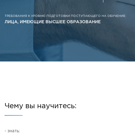
Противодействие коррупции
Антитеррористическая защищенность
ТРЕБОВАНИЯ К УРОВНЮ ПОДГОТОВКИ ПОСТУПАЮЩЕГО НА ОБУЧЕНИЕ:
Жилищно-коммунальное хозяйство
ЛИЦА, ИМЕЮЩИЕ ВЫСШЕЕ ОБРАЗОВАНИЕ
Визово-регистрационное сопровождение иностранных г
Центр классификации объектов туриндустрии
Партнерские проекты
Олимпиады
Политика доступа, авторских прав и лицензирования
Сервис «Поступление в вуз онлайн»
Единое окно поддержки молодых семей»
Комната матери и ребенка
Фирменный стиль
I Международный туристско-образовательный конгресс «
Чему вы научитесь:
Молодежный фестиваль культурного туризма «КульTURа»
XXX-я Международная научно-практическая конференция
Антимонопольный комплаенс
- знать: