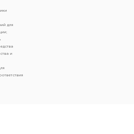
дики
ний для
ции;
ь
редства
ства и
для
оответствия