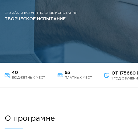
Противодействие коррупции
Антитеррористическая защищенность
ЕГЭ И/ИЛИ ВСТУПИТЕЛЬНЫЕ ИСПЫТАНИЯ
ТВОРЧЕСКОЕ ИСПЫТАНИЕ
Жилищно-коммунальное хозяйство
Визово-регистрационное сопровождение иностранных г
Центр классификации объектов туриндустрии
Партнерские проекты
Олимпиады
Политика доступа, авторских прав и лицензирования
Сервис «Поступление в вуз онлайн»
40
95
ОТ 175680 
БЮДЖЕТНЫХ МЕСТ
ПЛАТНЫХ МЕСТ
1 ГОД ОБУЧЕН
Единое окно поддержки молодых семей»
Комната матери и ребенка
Фирменный стиль
I Международный туристско-образовательный конгресс «
Молодежный фестиваль культурного туризма «КульTURа»
О программе
XXX-я Международная научно-практическая конференция
Антимонопольный комплаенс