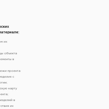
рских
материале:
ом их
цы объекта
лементы в
тежи проекта
изделия с
огии;
скую карту
екта;
изделий в
тствия их