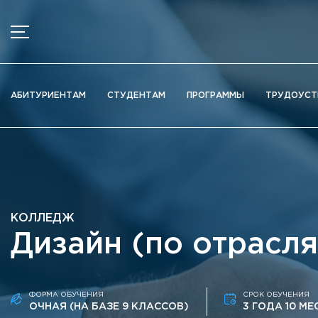
МЕНЮ
Новости
АБИТУРИЕНТАМ
СТУДЕНТАМ
ПРОГРАММЫ
ТРУДОУСТ
Объявления
Документы
Сведения об образовательной организации
Официально о приёме
Научная деятельность
КОЛЛЕДЖ
Высшие школы / Институты / Департаменты
Дизайн (по отрасл
Дополнительное образование
Федеральный ресурсный центр
Вакантные места для приема (перевода)
ФОРМА ОБУЧЕНИЯ
СРОК ОБУЧЕНИЯ
Электронная информационно-образовательная среда (ЭИ
ОЧНАЯ (НА БАЗЕ 9 КЛАССОВ)
3 ГОДА 10 МЕ