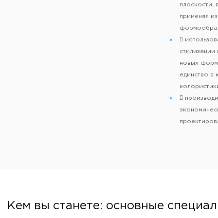
плоскости, 
применяя и
формообраз
 использо
стилизации 
новых форм;
единство в 
колористик
 производи
экономичес
проектиров
Кем вы станете: основные специа