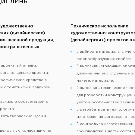
циплины
художественно-
Техническое исполнение
ских (дизайнерских)
художественно-конструкто
омышленной продукции,
(дизайнерских) проектов в 
ространственных
 выбирать материалы с учет
формообразующих свойств;
 проектный анализ;
 выполнять эталонные образ
вать концепцию проекта;
дизайна или его отдельные э
графические средства в
макете, материале;
и с тематикой и задачами
 выполнять технические чер
для разработки конструкции 
 эскизы в соответствии с
учетом особенностей технол
роекта;
 разрабатывать технологиче
вать творческие идеи в
изготовления авторского про
 контроль за изготовлением 
 целостную композицию на
производстве в части соотве