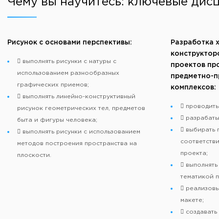
Чему вы научитесь: ключевые дис
Рисунок с основами перспективы:
Разработка 
конструктор
 выполнять рисунки с натуры с
проектов пр
использованием разнообразных
предметно-п
графических приемов;
комплексов:
 выполнять линейно-конструктивный
 проводить
рисунок геометрических тел, предметов
 разрабаты
быта и фигуры человека;
 выбирать 
 выполнять рисунки с использованием
соответстви
методов построения пространства на
проекта;
плоскости.
 выполнять
тематикой п
 реализовы
макете;
 создавать