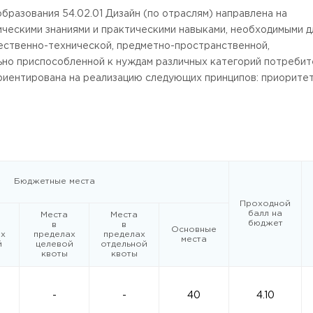
разования 54.02.01 Дизайн (по отраслям) направлена на
ческими знаниями и практическими навыками, необходимыми д
ественно-технической, предметно-пространственной,
ьно приспособленной к нуждам различных категорий потребит
риентирована на реализацию следующих принципов: приорите
ие потребности к постоянному развитию и инновационной
 продолжению образования. Программа реализуется в форме
 Черкизово,
ул. Главная, 99
й, социокультурной, спортивно-оздоровительной и обществе
ия программы по специальности 54.02.01 Дизайн (по отраслям
ке художественно-конструкторских (дизайнерских) проектов
мплексов; технического исполнения художественно-
Бюджетные места
тролю за изготовлением изделий в производстве в части
Проходной
коллектива исполнителей.
балл на
Места
Места
бюджет
в
в
Основные
х
пределах
пределах
места
й
целевой
отдельной
квоты
квоты
-
-
40
4.10