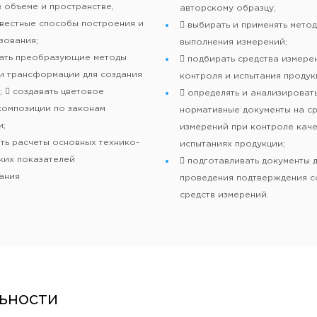
в объеме и пространстве,
авторскому образцу;
звестные способы построения и
 выбирать и применять мето
ования;
выполнения измерений;
вать преобразующие методы
 подбирать средства измере
и трансформации для создания
контроля и испытания продук
  создавать цветовое
 определять и анализироват
композиции по законам
нормативные документы на с
и;
измерений при контроле каче
ть расчеты основных технико-
испытаниях продукции;
ких показателей
 подготавливать документы 
ания
проведения подтверждения с
средств измерений.
льности