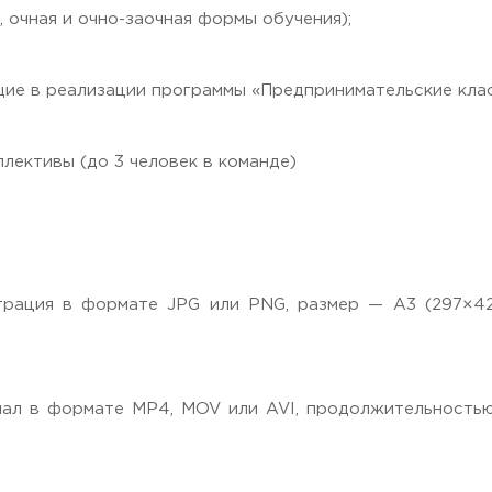
 очная и очно-заочная формы обучения);
щие в реализации программы «Предпринимательские кл
ллективы (до 3 человек в команде)
 Черкизово,
ул. Главная, 99
рация в формате JPG или PNG, размер — А3 (297×420
ал в формате MP4, MOV или AVI, продолжительностью 