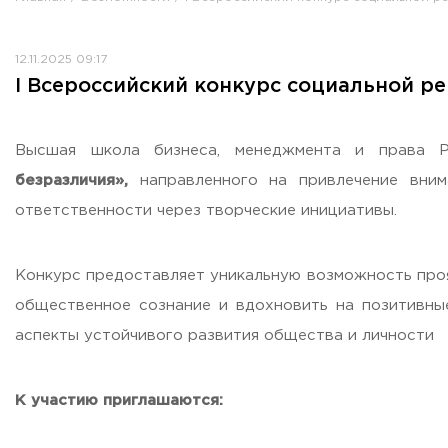
Противодействие коррупции
Антитеррористическая защищенность
12.11.2025 09:17
Жилищно-коммунальное хозяйство
I Всероссийский конкурс социальной р
Визово-регистрационное сопровождение иностранных г
Центр классификации объектов туриндустрии
Партнерские проекты
Высшая школа бизнеса, менеджмента и права Р
Олимпиады
безразличия»,
направленного на привлечение вним
Политика доступа, авторских прав и лицензирования
ответственности через творческие инициативы.
Сервис «Поступление в вуз онлайн»
Единое окно поддержки молодых семей»
Конкурс предоставляет уникальную возможность проя
Комната матери и ребенка
общественное сознание и вдохновить на позитивны
Фирменный стиль
аспекты устойчивого развития общества и личности
I Международный туристско-образовательный конгресс «
Молодежный фестиваль культурного туризма «КульTURа»
К участию приглашаются:
XXX-я Международная научно-практическая конференция
Антимонопольный комплаенс