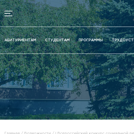
МЕНЮ
Новости
АБИТУРИЕНТАМ
СТУДЕНТАМ
ПРОГРАММЫ
ТРУДОУСТ
Объявления
Документы
Сведения об образовательной организации
Официально о приёме
Научная деятельность
Высшие школы / Институты / Департаменты
Дополнительное образование
Федеральный ресурсный центр
Вакантные места для приема (перевода)
Электронная информационно-образовательная среда (ЭИ
Главная
Возможности
I Всероссийский конкурс социальной р