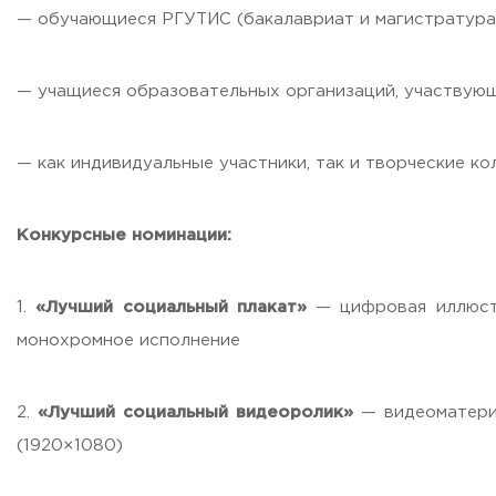
Бесплатная юридическая помощь
— обучающиеся РГУТИС (бакалавриат и магистратура,
Филиал ФГБОУ ВО «РГУТИС» в г. Подольске
— учащиеся образовательных организаций, участвую
ЗАКАЗАТЬ ОБРАТНЫЙ ЗВОНОК
— как индивидуальные участники, так и творческие ко
АДРЕС
141221, Московская обл.,
Городской округ
Пушкинский,
пгт.
ТЕЛЕФОНЫ
Конкурсные номинации:
+7 (495) 940 83 00
+7 (495) 940 83 58 - Приемная комиссия
1.
«Лучший социальный плакат»
— цифровая иллюст
E-MAIL
info@rguts.ru
монохромное исполнение
obrashenia@rguts.ru
priem@rguts.ru - Приемная комиссия
2.
«Лучший социальный видеоролик»
— видеоматери
ГРАФИК И РЕЖИМ РАБОТЫ
пн-чт: с 09:00 до 18:00;
(1920×1080)
пт: с 09:00 до 16:45;
сб-вс: выходной