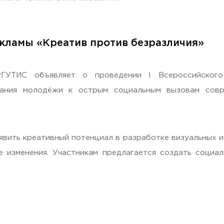
екламы «Креатив против безразличия»
раждан
ГУТИС объявляет о проведении I Всероссийского
ания молодёжи к острым социальным вызовам совр
вить креативный потенциал в разработке визуальных и
е изменения. Участникам предлагается создать социа
Гостеприимная Россия»
 «Наука – Сервису»