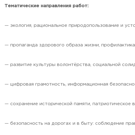
Тематические направления работ:
Приемная комиссия
пн-пт: с 10:00 до 17:00;
сб: с 10:00 до 15:30;
вс: выходной.
— экология, рациональное природопользование и уст
— пропаганда здорового образа жизни, профилактика 
— развитие культуры волонтёрства, социальной сол
— цифровая грамотность, информационная безопасно
— сохранение исторической памяти, патриотическое 
— безопасность на дорогах и в быту: соблюдение пр