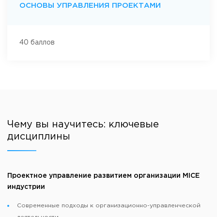
ОСНОВЫ УПРАВЛЕНИЯ ПРОЕКТАМИ
После окончания программы можно реализовать себя в
области управления проектами в MICE индустрии,
продвижения и продюсирования MICE мероприятий, в
40 баллов
сфере делового туризма, организатора конгрессно-
выставочных и корпоративных мероприятий. Поступить на
программу могут лица, имеющие высшее образование.
Чему вы научитесь: ключевые
дисциплины
Проектное управление развитием организации MICE
индустрии
Современные подходы к организационно-управленческой