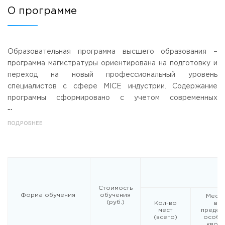
О программе
Приемная комиссия
пн-пт: с 10:00 до 17:00;
сб: с 10:00 до 15:30;
вс: выходной.
Образовательная программа высшего образования –
программа магистратуры ориентирована на подготовку и
переход на новый профессиональный уровень
специалистов с сфере MICE индустрии. Содержание
программы сформировано с учетом современных
стратегических решений в области развития делового
туризма, «индустрии встреч», конгрессно-выставочной
ПОДРОБНЕЕ
деятельности, креативных индустрий, лучших практик и
рекомендаций ведущих специалистов в сфере MICE
индустрии. Программа включает в себя:
- дисциплины, ориентированные на освоение новых, в том
Стоимость
числе проектных и креативных, управленческих
Форма обучения
обучения
Мест
технологий;
(руб.)
Кол-во
в
мест
предел
(всего)
особо
- дисциплины, раскрывающие специальные вопросы
квот