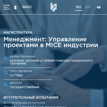
ЭИОС
RU
EN
МЕНЮ
Абитуриентам
МАГИСТРАТУРА
Студентам
Менеджмент: Управление
Программы
проектами в MICE индустрии
Трудоустройство
ФОРМА ОБУЧЕНИЯ
International students
ЗАОЧНАЯ, ЗАОЧНАЯ (С ЭЛЕМЕНТАМИ ДИСТАНЦИОННОГО
ОБУЧЕНИЯ)
Об университете
СРОК ОБУЧЕНИЯ
2.5 ГОДА
Кoнтакты
Об университете
ДИПЛОМ
Новости
Высшие школы / Институты / Департаменты
ГОСУДАРСТВЕННЫЙ
История университета
Объявления
ВСТУПИТЕЛЬНЫЕ ИСПЫТАНИЯ
Ректорат
Документы
ВСТУПИТЕЛЬНЫЕ ИСПЫТАНИЯ
Ученый совет