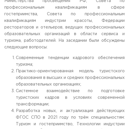
Министерства просвещения РФ, Совета по
Приемная комиссия
профессиональным квалификациям в сфере
пн-пт: с 10:00 до 17:00;
гостеприимства, Совета по профессиональным
сб: с 10:00 до 15:30;
квалификациям индустрии красоты, Федерации
вс: выходной.
рестораторов и отельеров, ведущих профессиональных
образовательных организаций в области сервиса и
туризма, работодателей. На заседании были обсуждены
следующие вопросы:
Современные тенденции кадрового обеспечения
туризма;
Практико-ориентированная модель туристского
образования в высших и средних профессиональных
образовательных организациях;
Системное взаимодействие по подготовке
туристских кадров в условиях современной
трансформации;
Разработка новых, и актуализация действующих
ФГОС СПО в 2021 году по трём специальностям:
Туризм и гостеприимство, Технологии индустрии