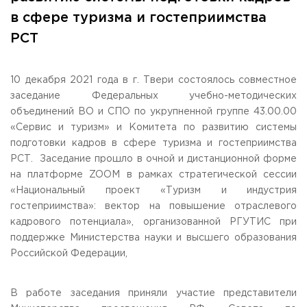
Общежитие / Кампус РГУТИС
Сведения об образовательной
организации
в сфере туризма и гостеприимства
Работа с лицами с ОВЗ и инвалидами
РСТ
Контакты
ЗАКАЗАТЬ ОБРАТНЫЙ ЗВОНОК
10 декабря 2021 года в г. Твери состоялось совместное
Научная деятельность
АДРЕС
заседание Федеральных учебно-методических
Дополнительное образование
141221, Московская обл.,
Городской округ
Пушкинский,
объединений ВО и СПО по укрупненной группе 43.00.00
пгт. Черкизово,
ул. Главная, 99
Федеральный ресурсный центр
«Сервис и туризм» и Комитета по развитию системы
Федеральное учебно-методическое объединение в
ТЕЛЕФОНЫ
подготовки кадров в сфере туризма и гостеприимства
системе ВО
+7 (495) 940 83 00
РСТ. Заседание прошло в очной и дистанционной форме
Федеральное учебно-методическое объединение в
+7 (495) 940 83 58 - Приемная комиссия
системе СПО
на платформе ZOOM в рамках стратегической сессии
Профком
«Национальный проект «Туризм и индустрия
E-MAIL
Конкурс ППС
гостеприимства»: вектор на повышение отраслевого
info@rguts.ru
obrashenia@rguts.ru
кадрового потенциала», организованной РГУТИС при
priem@rguts.ru - Приемная комиссия
поддержке Министерства науки и высшего образования
Российской Федерации,
ГРАФИК И РЕЖИМ РАБОТЫ
пн-чт: с 09:00 до 18:00;
пт: с 09:00 до 16:45;
В работе заседания приняли участие представители
сб-вс: выходной