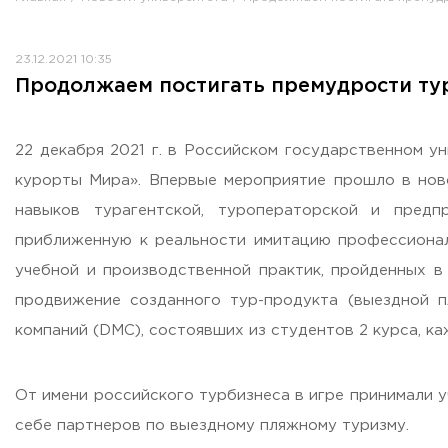
Противодействие коррупции
Антитеррористическая защищенность
23.12.2021 10:35
Жилищно-коммунальное хозяйство
Продолжаем постигать премудрости ту
Визово-регистрационное сопровождение иностранных г
Центр классификации объектов туриндустрии
Партнерские проекты
22 декабря 2021 г. в Российском государственном у
Олимпиады
курорты Мира». Впервые мероприятие прошло в ново
Политика доступа, авторских прав и лицензирования
навыков турагентской, туроператорской и предп
Сервис «Поступление в вуз онлайн»
приближенную к реальности имитацию профессионал
Единое окно поддержки молодых семей»
учебной и производственной практик, пройденных в
Комната матери и ребенка
продвижение созданного тур-продукта (выездной 
Фирменный стиль
компаний (DМС), состоявших из студентов 2 курса, к
I Международный туристско-образовательный конгресс «
Молодежный фестиваль культурного туризма «КульTURа»
От имени российского турбизнеса в игре принимали у
XXX-я Международная научно-практическая конференция
себе партнеров по выездному пляжному туризму.
Антимонопольный комплаенс