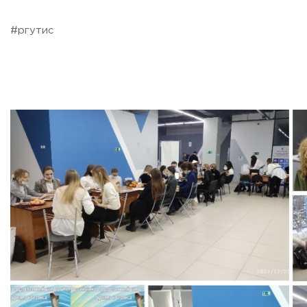
Приемная комиссия
пн-пт: с 10:00 до 17:00;
#ргутис
сб: с 10:00 до 15:30;
вс: выходной.