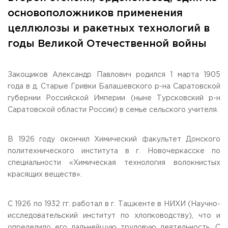
Общежитие / Кампус РГУТИС
Сведения об образовательной
организации
основоположников применения
Работа с лицами с ОВЗ и инвалидами
целлюлозы и ракетных технологий в
Контакты
ЗАКАЗАТЬ ОБРАТНЫЙ ЗВОНОК
годы Великой Отечественной войны
Научная деятельность
АДРЕС
Закощиков Александр Павлович родился 1 марта 1905
Дополнительное образование
141221, Московская обл.,
Городской округ
Пушкинский,
года в д. Старые Гривки Балашевского р-на Саратовской
пгт. Черкизово,
ул. Главная, 99
Федеральный ресурсный центр
губернии Российской Империи (ныне Турсковский р-н
Федеральное учебно-методическое объединение в
ТЕЛЕФОНЫ
системе ВО
Саратовской области России) в семье сельского учителя.
+7 (495) 940 83 00
Федеральное учебно-методическое объединение в
+7 (495) 940 83 58 - Приемная комиссия
системе СПО
Профком
В 1926 году окончил Химический факультет Донского
E-MAIL
Конкурс ППС
политехнического института в г. Новочеркасске по
info@rguts.ru
специальности «Химическая технология волокнистых
obrashenia@rguts.ru
priem@rguts.ru - Приемная комиссия
красящих веществ».
ГРАФИК И РЕЖИМ РАБОТЫ
пн-чт: с 09:00 до 18:00;
С 1926 по 1932 гг. работал в г. Ташкенте в НИХИ (Научно-
пт: с 09:00 до 16:45;
исследовательский институт по хлопководству), что и
сб-вс: выходной
определило его дальнейшую трудовую деятельность. С