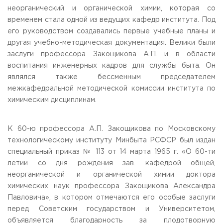
неорганический и органической химии, которая со
временем стала одной из ведущих кафедр института. Под
его руководством создавались первые учебные планы и
другая учебно-методическая документация. Велики были
заслуги профессора Закощикова А.П. и в области
воспитания инженерных кадров для службы быта. Он
являлся также бессменным председателем
межкафедральной методической комиссии института по
химическим дисциплинам.
К 60-ю профессора А.П. Закощикова по Московскому
технологическому институту Минбыта РСФСР был издан
специальный приказ № 113 от 14 марта 1965 г. «О 60-ти
летии со дня рождения зав. кафедрой общей,
неорганической и органической химии доктора
химических наук профессора Закощикова Александра
Павловича», в котором отмечаются его особые заслуги
перед Советским государством и Университетом,
объявляется благодарность за плодотворную