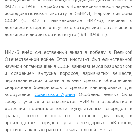
1932 г. по 1948 г. он работал в Военно-химическом научно-
Приемная комиссия
пн-пт: с 10:00 до 17:00;
исследовательском институте (ВНИИ) Наркомтяжпрома
сб: с 10:00 до 15:30;
СССР (с 1937 г. наименование НИИ-6), начиная с
вс: выходной.
должности старшего научного сотрудника и заканчивая в
должности директора института (1941-1948 гг.).
НИИ-6 внёс существенный вклад в победу в Великой
Отечественной войне. Этот институт был единственной
научной организацией в СССР, занимавшейся разработкой
и освоением выпуска порохов, взрывчатых веществ,
пиротехнических и зажигательных средств, обеспечивая
снаряжение боеприпасов и средств инициирования для
вооружения
Советской Армии
. Особенно велика была
заслуга ученых и специалистов НИИ-6 в разработке и
освоении промышленности кумулятивных снарядов и
гранат, новых взрывчатых составов для них, в
производстве зарядов для легендарных «Катюш»,
противотанковых гранат с зажигательной смесью.