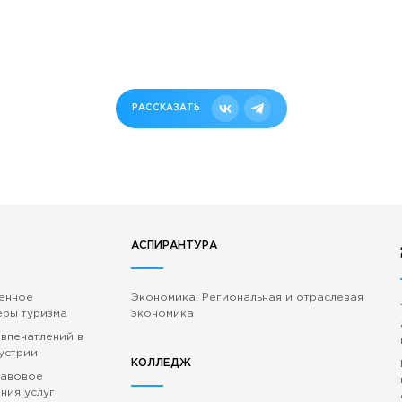
РАССКАЗАТЬ
АСПИРАНТУРА
венное
Экономика: Региональная и отраслевая
еры туризма
экономика
 впечатлений в
устрии
КОЛЛЕДЖ
равовое
ния услуг