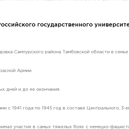
оссийского государственного университет
раждан
ы
удовка Сампурского района Тамбовской области в семье 
расной Армии.
х дней и до ее окончания.
Гостеприимная Россия»
ми с 1941 года по 1945 год в составе Центрального, 3-
 «Наука – Сервису»
нимал участие в самых тяжелых боях с немецко-фашист