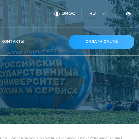
ЭИОС
RU
EN
КOНТАКТЫ
ОПЛАТА ONLINE
иса - орденоносец, участник Великой Отечественной войны