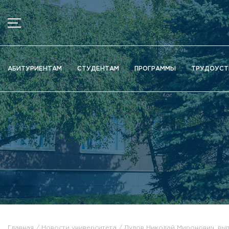
МЕНЮ
Новости
АБИТУРИЕНТАМ
СТУДЕНТАМ
ПРОГРАММЫ
ТРУДОУСТ
Объявления
Документы
Сведения об образовательной организации
Официально о приёме
Научная деятельность
Высшие школы / Институты / Департаменты
Дополнительное образование
Федеральный ресурсный центр
Вакантные места для приема (перевода)
Электронная информационно-образовательная среда (ЭИ
Главная
Новости университета
Дудов Николай Миронович, вып