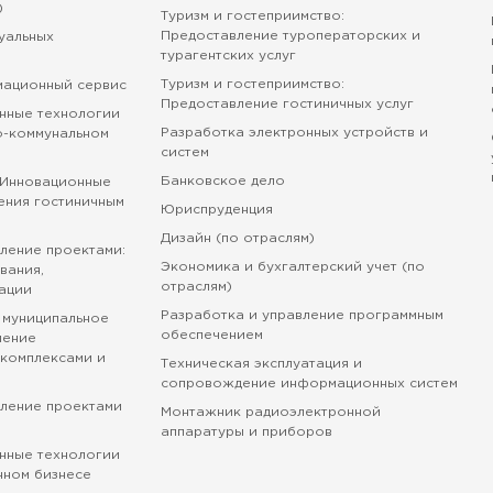
)
Туризм и гостеприимство:
Предоставление туроператорских и
зуальных
турагентских услуг
Туризм и гостеприимство:
мационный сервис
Предоставление гостиничных услуг
нные технологии
Разработка электронных устройств и
о-коммунальном
систем
Банковское дело
 Инновационные
ения гостиничным
Юриспруденция
Дизайн (по отраслям)
ление проектами:
Экономика и бухгалтерский учет (по
вания,
отраслям)
ации
Разработка и управление программным
 муниципальное
обеспечением
ление
комплексами и
Техническая эксплуатация и
сопровождение информационных систем
вление проектами
Монтажник радиоэлектронной
аппаратуры и приборов
нные технологии
нном бизнесе