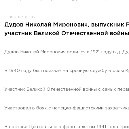
Противодействие коррупции
Антитеррористическая защищенность
15.06.2023 09:02
Жилищно-коммунальное хозяйство
Дудов Николай Миронович, выпускник Р
Визово-регистрационное сопровождение иностранных г
участник Великой Отечественной войн
Центр классификации объектов туриндустрии
Партнерские проекты
Олимпиады
Дудов Николай Миронович родился в 1921 году в д. Д
Политика доступа, авторских прав и лицензирования
Сервис «Поступление в вуз онлайн»
В 1940 году был призван на срочную службу в ряды К
Единое окно поддержки молодых семей»
Комната матери и ребенка
Участник Великой Отечественной войны с самых первы
Фирменный стиль
I Международный туристско-образовательный конгресс «
Молодежный фестиваль культурного туризма «КульTURа»
Участвовал в боях с немецко-фашистскими захватчика
XXX-я Международная научно-практическая конференция
Антимонопольный комплаенс
В составе Центрального фронта летом 1941 года при