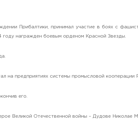
дении Прибалтики, принимал участие в боях с фашистк
4 году награжден боевым орденом Красной Звезды.
 Черкизово,
ул. Главная, 99
да.
тал на предприятиях системы промысловой кооперации
кончив его.
герое Великой Отечественной войны – Дудове Николае М