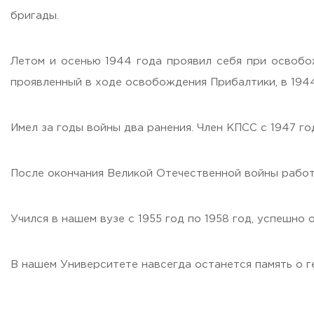
Бесплатная юридическая помощь
бригады.
Филиал ФГБОУ ВО «РГУТИС» в г. Подольске
Летом и осенью 1944 года проявил себя при освобож
ЗАКАЗАТЬ ОБРАТНЫЙ ЗВОНОК
проявленный в ходе освобождения Прибалтики, в 194
АДРЕС
141221, Московская обл.,
Городской округ
Пушкинский,
пгт.
Имел за годы войны два ранения. Член КПСС с 1947 го
ТЕЛЕФОНЫ
+7 (495) 940 83 00
+7 (495) 940 83 58 - Приемная комиссия
После окончания Великой Отечественной войны рабо
E-MAIL
info@rguts.ru
Учился в нашем вузе с 1955 год по 1958 год, успешно о
obrashenia@rguts.ru
priem@rguts.ru - Приемная комиссия
ГРАФИК И РЕЖИМ РАБОТЫ
В нашем Университете навсегда останется память о 
пн-чт: с 09:00 до 18:00;
пт: с 09:00 до 16:45;
сб-вс: выходной