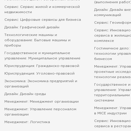
(выполнения работ
Сервис: Сервис жилой и коммерческой
Дизайн: Дизайн ви
недвижимости
коммуникаций
Сервис: Цифровые сервисы для бизнеса
Сервис: Геоинфор
Дизайн: Графический дизайн
Сервис: Инновацио
Технологические машины и
сервиса в жилищн
оборудование: Бытовые машины и
комплексе
приборы
Гостиничное дело:
Государственное и муниципальное
технологии управл
управление: Муниципальное управление
бизнесом
Юриспруденция: Гражданско-правовой
Менеджмент: Управ
проектные исследо
Юриспруденция: Уголовно-правовой
технологии реализ
Экономика: Экономика предприятий и
Государственное и
организаций
управление: Управ
Дизайн: Дизайн среды
территориальными 
системами
Менеджмент: Менеджмент организации
Менеджмент: Упра
Менеджмент: Управление персоналом
в MICE индустрии
организации
Сервис: Инновацио
Менеджмент: Логистика
сервиса в рестора