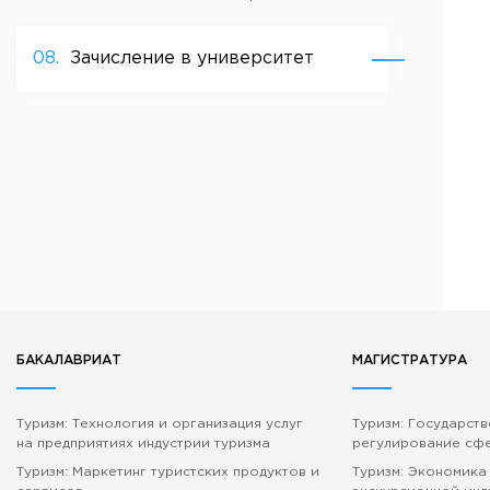
Бесплатная юридическая помощь
Филиал ФГБОУ ВО «РГУТИС» в г. Подольске
08.
Зачисление в университет
ЗАКАЗАТЬ ОБРАТНЫЙ ЗВОНОК
АДРЕС
141221, Московская обл.,
Городской округ
Пушкинский,
пгт.
ТЕЛЕФОНЫ
+7 (495) 940 83 00
+7 (495) 940 83 58 - Приемная комиссия
E-MAIL
info@rguts.ru
obrashenia@rguts.ru
БАКАЛАВРИАТ
МАГИСТРАТУРА
priem@rguts.ru - Приемная комиссия
ГРАФИК И РЕЖИМ РАБОТЫ
Туризм: Технология и организация услуг
Туризм: Государст
пн-чт: с 09:00 до 18:00;
на предприятиях индустрии туризма
регулирование сф
пт: с 09:00 до 16:45;
сб-вс: выходной
Туризм: Маркетинг туристских продуктов и
Туризм: Экономика