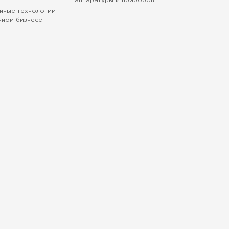
аппаратуры и приборов
нные технологии
нном бизнесе