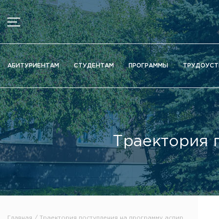
МЕНЮ
Новости
АБИТУРИЕНТАМ
СТУДЕНТАМ
ПРОГРАММЫ
ТРУДОУСТ
Объявления
Документы
Сведения об образовательной организации
Официально о приёме
Траектория 
Научная деятельность
Высшие школы / Институты / Департаменты
Дополнительное образование
Федеральный ресурсный центр
Вакантные места для приема (перевода)
Электронная информационно-образовательная среда (ЭИ
Главная
Траектория поступления
на программу аспирантуры