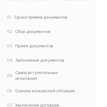
Противодействие коррупции
Антитеррористическая защищенность
Жилищно-коммунальное хозяйство
01.
Сроки приёма документов
Визово-регистрационное сопровождение иностранных г
Центр классификации объектов туриндустрии
02.
Сбор документов
Партнерские проекты
Олимпиады
03.
Приём документов
Политика доступа, авторских прав и лицензирования
Сервис «Поступление в вуз онлайн»
04.
Заполнение документов
Единое окно поддержки молодых семей»
Комната матери и ребенка
Сдача вступительных
05.
Фирменный стиль
испытаний
I Международный туристско-образовательный конгресс «
Молодежный фестиваль культурного туризма «КульTURа»
06.
Оценка конкурсной ситуации
XXX-я Международная научно-практическая конференция
Антимонопольный комплаенс
07.
Заключение договора