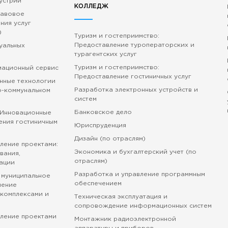
устрии
КОЛЛЕДЖ
равовое
ния услуг
)
Туризм и гостеприимство:
Предоставление туроператорских и
зуальных
турагентских услуг
Туризм и гостеприимство:
мационный сервис
Предоставление гостиничных услуг
нные технологии
Разработка электронных устройств и
о-коммунальном
систем
Банковское дело
 Инновационные
ения гостиничным
Юриспруденция
Дизайн (по отраслям)
ление проектами:
Экономика и бухгалтерский учет (по
вания,
отраслям)
ации
Разработка и управление программным
 муниципальное
обеспечением
ление
комплексами и
Техническая эксплуатация и
сопровождение информационных систем
вление проектами
Монтажник радиоэлектронной