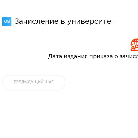
Зачисление в университет
08
раждан
Дата издания приказа о зачисл
ПРЕДЫДУЩИЙ ШАГ
Гостеприимная Россия»
 «Наука – Сервису»