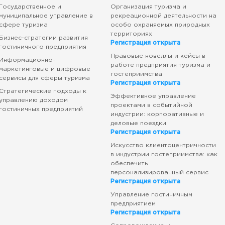
Государственное и
Организация туризма и
муниципальное управление в
рекреационной деятельности на
сфере туризма
особо охраняемых природных
территориях
Бизнес-стратегии развития
Регистрация открыта
гостиничного предприятия
Правовые новеллы и кейсы в
Информационно-
работе предприятия туризма и
маркетинговые и цифровые
гостеприимства
сервисы для сферы туризма
Регистрация открыта
Стратегические подходы к
Эффективное управление
управлению доходом
проектами в событийной
гостиничных предприятий
индустрии: корпоративные и
деловые поездки
Регистрация открыта
Искусство клиентоцентричности
в индустрии гостеприимства: как
обеспечить
персонализированный сервис
Регистрация открыта
Управление гостиничным
предприятием
Регистрация открыта