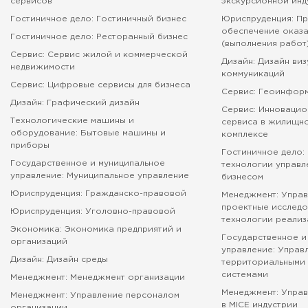
сервисов
экскурсионной инд
Приемная комиссия
Гостиничное дело: Гостиничный бизнес
Юриспруденция: П
пн-пт: с 10:00 до 17:00;
обеспечение оказа
Гостиничное дело: Ресторанный бизнес
сб: с 10:00 до 15:30;
(выполнения работ
вс: выходной.
Сервис: Сервис жилой и коммерческой
Дизайн: Дизайн ви
недвижимости
коммуникаций
Сервис: Цифровые сервисы для бизнеса
Сервис: Геоинфор
Дизайн: Графический дизайн
Сервис: Инновацио
Технологические машины и
сервиса в жилищн
оборудование: Бытовые машины и
комплексе
приборы
Гостиничное дело:
Государственное и муниципальное
технологии управл
управление: Муниципальное управление
бизнесом
Юриспруденция: Гражданско-правовой
Менеджмент: Управ
проектные исследо
Юриспруденция: Уголовно-правовой
технологии реализ
Экономика: Экономика предприятий и
Государственное и
организаций
управление: Управ
Дизайн: Дизайн среды
территориальными 
системами
Менеджмент: Менеджмент организации
Менеджмент: Упра
Менеджмент: Управление персоналом
в MICE индустрии
организации