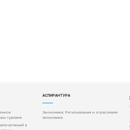
 Черкизово,
ул. Главная, 99
АСПИРАНТУРА
венное
Экономика: Региональная и отраслевая
еры туризма
экономика
 впечатлений в