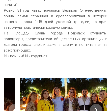
Общежитие / Кампус РГУТИС
Сведения об образовательной
организации
памяти".
Работа с лицами с ОВЗ и инвалидами
Ровно 81 год назад началась Великая Отечественная
Контакты
война, самая страшная и кровопролитная в истории
ЗАКАЗАТЬ ОБРАТНЫЙ ЗВОНОК
нашего народа. 1418 дней ужасной трагедии, которая
затронула практически каждую семью.
Научная деятельность
АДРЕС
На Площади Славы города Подольск студенты,
Дополнительное образование
141221, Московская обл.,
Городской округ
Пушкинский,
волонтеры, представители общественных организаций и
пгт. Черкизово,
ул. Главная, 99
Федеральный ресурсный центр
жители города смогли зажечь свечу и почтить память
Федеральное учебно-методическое объединение в
всех погибших.
ТЕЛЕФОНЫ
системе ВО
Мы помним! Мы гордимся!
+7 (495) 940 83 00
Федеральное учебно-методическое объединение в
+7 (495) 940 83 58 - Приемная комиссия
системе СПО
Профком
E-MAIL
Конкурс ППС
info@rguts.ru
obrashenia@rguts.ru
priem@rguts.ru - Приемная комиссия
ГРАФИК И РЕЖИМ РАБОТЫ
пн-чт: с 09:00 до 18:00;
пт: с 09:00 до 16:45;
сб-вс: выходной