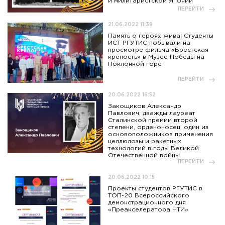
и милитаристской Японии
ПЕРЕЙТИ
21.06.2022 11:39
Память о героях жива! Студенты
ИСТ РГУТИС побывали на
просмотре фильма «Брестская
крепость» в Музее Победы на
Поклонной горе
ПЕРЕЙТИ
20.06.2022 16:52
Закощиков Александр
Павлович, дважды лауреат
Сталинской премии второй
степени, орденоносец, один из
основоположников применения
целлюлозы и ракетных
технологий в годы Великой
Отечественной войны
ПЕРЕЙТИ
20.06.2022 10:15
Проекты студентов РГУТИС в
ТОП-20 Всероссийского
демонстрационного дня
«Преакселератора НТИ»