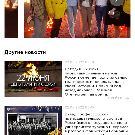
Приемная комиссия
пн-пт: с 10:00 до 17:00;
сб: с 10:00 до 15:30;
вс: выходной.
Другие новости
22.06.2022 09:01
Сегодня, 22 июня,
многонациональный народ
России отмечает одну из самых
трагических и печальных дат в
своей истории. Ровно 81 год
назад началась Великая
Отечественная война.
ПЕРЕЙТИ
22.06.2022 08:45
Вклад профессорско-
преподавательского состава
Российского государственного
университета туризма и сервиса
в разгром фашисткой Германии