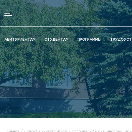
МЕНЮ
Новости
АБИТУРИЕНТАМ
СТУДЕНТАМ
ПРОГРАММЫ
ТРУДОУСТ
Объявления
Документы
Сведения об образовательной организации
Официально о приёме
Научная деятельность
Высшие школы / Институты / Департаменты
Дополнительное образование
Федеральный ресурсный центр
Вакантные места для приема (перевода)
Электронная информационно-образовательная среда (ЭИ
Главная
Новости университета