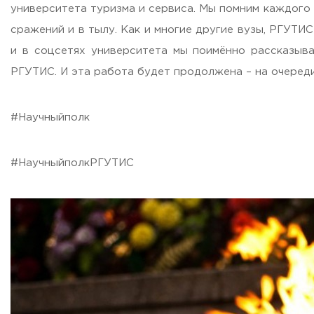
Бесплатная юридическая помощь
университета туризма и сервиса. Мы помним каждого 
Филиал ФГБОУ ВО «РГУТИС» в г. Подольске
сражений и в тылу. Как и многие другие вузы, РГУТИ
и в соцсетях университета мы поимённо рассказыв
ЗАКАЗАТЬ ОБРАТНЫЙ ЗВОНОК
РГУТИС. И эта работа будет продолжена – на очереди
АДРЕС
#Научныйполк
141221, Московская обл.,
Городской округ
Пушкинский,
пгт.
ТЕЛЕФОНЫ
+7 (495) 940 83 00
#НаучныйполкРГУТИС
+7 (495) 940 83 58 - Приемная комиссия
E-MAIL
info@rguts.ru
obrashenia@rguts.ru
priem@rguts.ru - Приемная комиссия
ГРАФИК И РЕЖИМ РАБОТЫ
пн-чт: с 09:00 до 18:00;
пт: с 09:00 до 16:45;
сб-вс: выходной