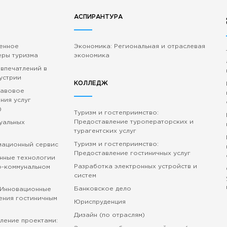
АСПИРАНТУРА
венное
Экономика: Региональная и отраслевая
еры туризма
экономика
 впечатлений в
устрии
КОЛЛЕДЖ
равовое
ния услуг
)
Туризм и гостеприимство:
Предоставление туроператорских и
зуальных
турагентских услуг
Туризм и гостеприимство:
мационный сервис
Предоставление гостиничных услуг
нные технологии
Разработка электронных устройств и
о-коммунальном
систем
Банковское дело
 Инновационные
ения гостиничным
Юриспруденция
Дизайн (по отраслям)
ление проектами: