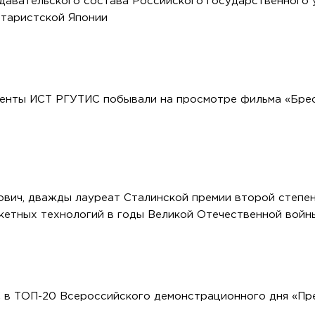
авательского состава Российского государственного у
итаристской Японии
денты ИСТ РГУТИС побывали на просмотре фильма «Брес
вич, дважды лауреат Сталинской премии второй степен
кетных технологий в годы Великой Отечественной войн
 в ТОП-20 Всероссийского демонстрационного дня «Пр