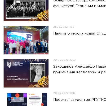
Вклад профессорско-препод
фашисткой Германии и мил
21.06.2022 11:39
Память о героях жива! Сту
20.06.2022 16:52
Закощиков Александр Павло
применения целлюлозы и ра
20.06.2022 10:15
Проекты студентов РГУТИС