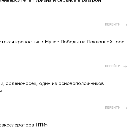
ниверситета туризма и сервиса в разгром
ПЕРЕЙТИ
тская крепость» в Музее Победы на Поклонной горе
ПЕРЕЙТИ
и, орденоносец, один из основоположников
ы
ПЕРЕЙТИ
еакселератора НТИ»