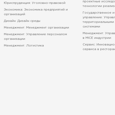
проектные исследо
Юриспруденция: Уголовно-правовой
технологии реализ
Экономика: Экономика предприятий и
Государственное и
организаций
управление: Управ
Дизайн: Дизайн среды
территориальными 
системами
Менеджмент: Менеджмент организации
Менеджмент: Упра
Менеджмент: Управление персоналом
в MICE индустрии
организации
Сервис: Инновацио
Менеджмент: Логистика
сервиса в рестора
абитуриенту