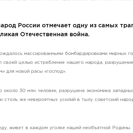
арод России отмечает одну из самых траг
раждан
еликая Отечественная война.
ождалось массированными бомбардировками мирных гор
л своей целью истребление нашего народа, разрушение 
» для новой расы «господ».
 около 30 млн. человек, разрушена экономика западны
и столь же невероятных усилий в тылу советский наро
Гостеприимная Россия»
 «Наука – Сервису»
еду, живет в каждом уголке нашей необъятной Родины.