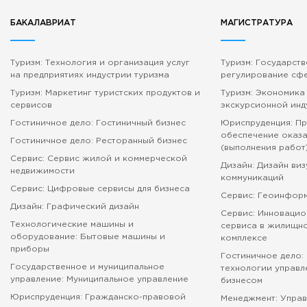
БАКАЛАВРИАТ
МАГИСТРАТУРА
Туризм: Технология и организация услуг
Туризм: Государст
на предприятиях индустрии туризма
регулирование сф
Туризм: Маркетинг туристских продуктов и
Туризм: Экономика
сервисов
экскурсионной инд
Гостиничное дело: Гостиничный бизнес
Юриспруденция: П
обеспечение оказа
Гостиничное дело: Ресторанный бизнес
(выполнения работ
Сервис: Сервис жилой и коммерческой
Дизайн: Дизайн ви
недвижимости
коммуникаций
Сервис: Цифровые сервисы для бизнеса
Сервис: Геоинфор
Дизайн: Графический дизайн
Сервис: Инновацио
Технологические машины и
сервиса в жилищн
оборудование: Бытовые машины и
комплексе
приборы
Гостиничное дело:
Государственное и муниципальное
технологии управл
управление: Муниципальное управление
бизнесом
Юриспруденция: Гражданско-правовой
Менеджмент: Управ