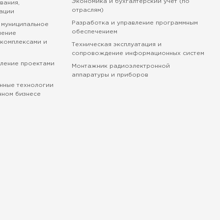
Экономика и бухгалтерский учет (по
вания,
отраслям)
ации
Разработка и управление программным
 муниципальное
обеспечением
ление
комплексами и
Техническая эксплуатация и
сопровождение информационных систем
вление проектами
Монтажник радиоэлектронной
аппаратуры и приборов
нные технологии
нном бизнесе