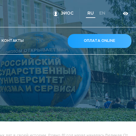
ЭИОС
RU
EN
КOНТАКТЫ
ОПЛАТА ONLINE
Сегодня, 22 июня, многонациональный народ России отмечает одну из самых трагических и печальных дат в своей истории. Ровно 81 год назад началась Великая Отечественная война.