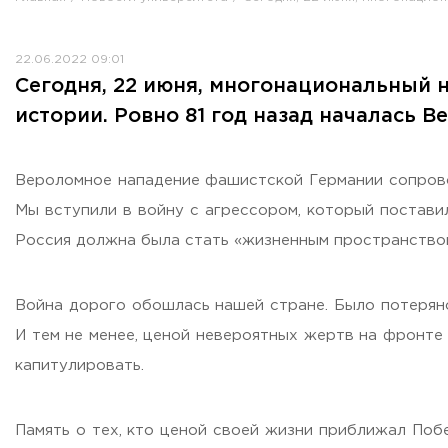
Противодействие коррупции
Антитеррористическая защищенность
22.06.2022 09:01
Жилищно-коммунальное хозяйство
Сегодня, 22 июня, многонациональный н
Визово-регистрационное сопровождение иностранных г
истории. Ровно 81 год назад началась В
Центр классификации объектов туриндустрии
Партнерские проекты
Олимпиады
Вероломное нападение фашистской Германии сопров
Политика доступа, авторских прав и лицензирования
Мы вступили в войну с агрессором, который постави
Сервис «Поступление в вуз онлайн»
Россия должна была стать «жизненным пространством
Единое окно поддержки молодых семей»
Комната матери и ребенка
Война дорого обошлась нашей стране. Было потеряно
Фирменный стиль
И тем не менее, ценой невероятных жертв на фронте 
I Международный туристско-образовательный конгресс «
капитулировать.
Молодежный фестиваль культурного туризма «КульTURа»
XXX-я Международная научно-практическая конференция
Антимонопольный комплаенс
Память о тех, кто ценой своей жизни приближал Поб