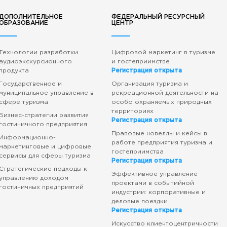
ДОПОЛНИТЕЛЬНОЕ
ФЕДЕРАЛЬНЫЙ РЕСУРСНЫЙ
ОБРАЗОВАНИЕ
ЦЕНТР
Технологии разработки
Цифровой маркетинг в туризме
аудиоэкскурсионного
и гостеприимстве
продукта
Регистрация открыта
Государственное и
Организация туризма и
муниципальное управление в
рекреационной деятельности на
сфере туризма
особо охраняемых природных
территориях
Бизнес-стратегии развития
Регистрация открыта
гостиничного предприятия
Правовые новеллы и кейсы в
Информационно-
работе предприятия туризма и
маркетинговые и цифровые
гостеприимства
сервисы для сферы туризма
Регистрация открыта
Стратегические подходы к
Эффективное управление
управлению доходом
проектами в событийной
гостиничных предприятий
индустрии: корпоративные и
деловые поездки
Регистрация открыта
Искусство клиентоцентричности