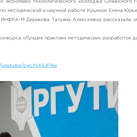
го экономико-технологического колледжа Сочинского 
 по методической и научной работе Куценок Елена Юрье
а ИНФРА-М Дерикова Татьяна Алексеевна, рассказала 
конкурса «Лучшие практики методических разработок 
//youtu.be/cwLYvXSJPXw