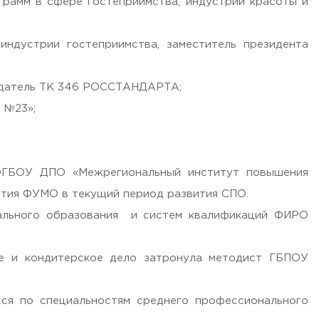
рамм в сфере гостеприимства, индустрии красоты и
ндустрии гостеприимства, заместитель президента
седатель ТК 346 РОССТАНДАРТА;
 №23»;
 ФГБОУ ДПО «Межрегиональный институт повышения
ития ФУМО в текущий период развития СПО.
нального образования и систем квалификаций ФИРО
ое и кондитерское дело затронула методист ГБПОУ
ся по специальностям среднего профессионального