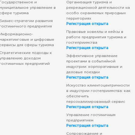
Государственное и
Организация туризма и
муниципальное управление в
рекреационной деятельности на
сфере туризма
особо охраняемых природных
территориях
Бизнес-стратегии развития
Регистрация открыта
гостиничного предприятия
Правовые новеллы и кейсы в
Информационно-
работе предприятия туризма и
маркетинговые и цифровые
гостеприимства
сервисы для сферы туризма
Регистрация открыта
Стратегические подходы к
Эффективное управление
управлению доходом
проектами в событийной
гостиничных предприятий
индустрии: корпоративные и
деловые поездки
Регистрация открыта
Искусство клиентоцентричности
в индустрии гостеприимства: как
обеспечить
персонализированный сервис
Регистрация открыта
Управление гостиничным
предприятием
Регистрация открыта
Сопровождение и