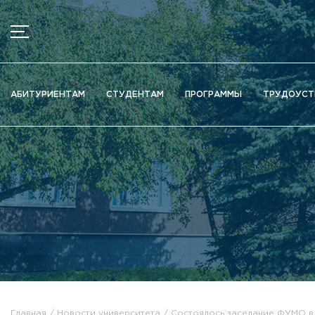
МЕНЮ
Новости
АБИТУРИЕНТАМ
СТУДЕНТАМ
ПРОГРАММЫ
ТРУДОУСТ
Объявления
Документы
Сведения об образовательной организации
Официально о приёме
Научная деятельность
Высшие школы / Институты / Департаменты
Дополнительное образование
Федеральный ресурсный центр
Вакантные места для приема (перевода)
Электронная информационно-образовательная среда (ЭИ
Главная
Новости университета
Состоялось заседание ФУМО в 