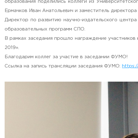
образования поделились коллеги из Университетско
Приемная комиссия
Ермачков Иван Анатольевич и заместитель директора
пн-пт: с 10:00 до 17:00;
сб: с 10:00 до 15:30;
Директор по развитию научно-издательского центр
вс: выходной.
образовательных программ СПО.
В рамках заседания прошло награждение участников 
2019».
Благодарим коллег за участие в заседании ФУМО!
Ссылка на запись трансляции заседания ФУМО:
https: