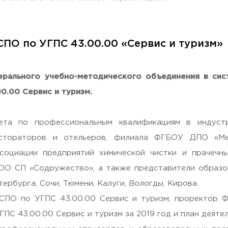
СПО по УГПС 43.00.00 «Сервис и туризм»
раждан
ерального учебно-методического объединения в сис
00.00 Сервис и туризм.
ета по профессиональным квалификациям в индуст
естораторов и отельеров, филиала ФГБОУ ДПО «Ме
ссоциации предприятий химической чистки и прачечн
ОО СП «Содружество», а также представители образо
Гостеприимная Россия»
ербурга, Сочи, Тюмени, Калуги, Вологды, Кирова.
СПО по УГПС 43.00.00 Сервис и туризм, проректор 
 «Наука – Сервису»
С 43.00.00 Сервис и туризм за 2019 год и план деятел