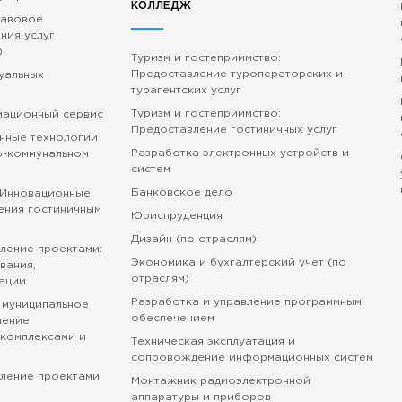
КОЛЛЕДЖ
равовое
ния услуг
)
Туризм и гостеприимство:
Предоставление туроператорских и
зуальных
турагентских услуг
Туризм и гостеприимство:
мационный сервис
Предоставление гостиничных услуг
нные технологии
Разработка электронных устройств и
о-коммунальном
систем
Банковское дело
 Инновационные
ения гостиничным
Юриспруденция
Дизайн (по отраслям)
ление проектами:
Экономика и бухгалтерский учет (по
вания,
отраслям)
ации
Разработка и управление программным
 муниципальное
обеспечением
ление
комплексами и
Техническая эксплуатация и
сопровождение информационных систем
вление проектами
Монтажник радиоэлектронной
аппаратуры и приборов