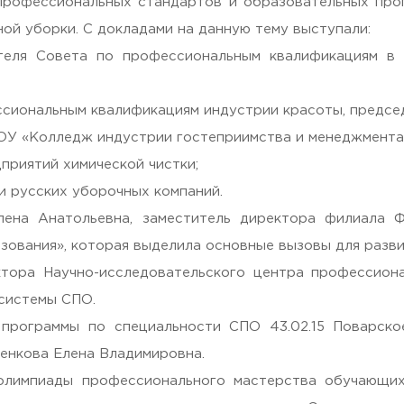
профессиональных стандартов и образовательных прог
ой уборки. С докладами на данную тему выступали:
теля Совета по профессиональным квалификациям в и
фессиональным квалификациям индустрии красоты, пред
ОУ «Колледж индустрии гостеприимства и менеджмента
 Черкизово,
ул. Главная, 99
приятий химической чистки;
и русских уборочных компаний.
ена Анатольевна, заместитель директора филиала
зования», которая выделила основные вызовы для разв
ектора Научно-исследовательского центра профессио
системы СПО.
 программы по специальности СПО 43.02.15 Поварск
енкова Елена Владимировна.
олимпиады профессионального мастерства обучающих