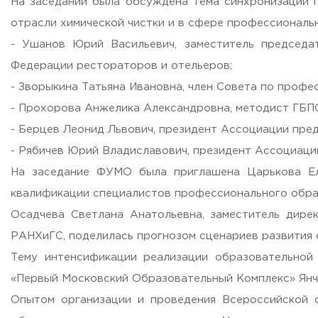
На заседании была обсуждена тема синхронизации 
Бесплатная юридическая помощь
отрасли химической чистки и в сфере профессиональн
Филиал ФГБОУ ВО «РГУТИС» в г. Подольске
- Ушанов Юрий Васильевич, заместитель председа
Федерации рестораторов и отельеров;
ЗАКАЗАТЬ ОБРАТНЫЙ ЗВОНОК
- Зворыкина Татьяна Ивановна, член Совета по про
АДРЕС
- Прохорова Анжелика Александровна, методист ГБП
141221, Московская обл.,
Городской округ
Пушкинский,
пгт.
- Берцев Леонид Львович, президент Ассоциации пред
ТЕЛЕФОНЫ
- Рябичев Юрий Владиславович, президент Ассоциаци
+7 (495) 940 83 00
На заседание ФУМО была приглашена Царькова Ел
+7 (495) 940 83 58 - Приемная комиссия
квалификации специалистов профессионального обра
E-MAIL
Осадчева Светлана Анатольевна, заместитель дир
info@rguts.ru
obrashenia@rguts.ru
РАНХиГС, поделилась прогнозом сценариев развития 
priem@rguts.ru - Приемная комиссия
Тему интенсификации реализации образовательной
ГРАФИК И РЕЖИМ РАБОТЫ
«Первый Московский Образовательный Комплекс» Янч
пн-чт: с 09:00 до 18:00;
пт: с 09:00 до 16:45;
Опытом организации и проведения Всероссийской 
сб-вс: выходной