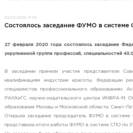
Противодействие коррупции
Антитеррористическая защищенность
02.03.2020 17:33
Жилищно-коммунальное хозяйство
Состоялось заседание ФУМО в системе 
Визово-регистрационное сопровождение иностранных г
Центр классификации объектов туриндустрии
Партнерские проекты
27 февраля 2020 года состоялось заседание Фед
Олимпиады
укрупненной группе профессий, специальностей 43.
Политика доступа, авторских прав и лицензирования
Сервис «Поступление в вуз онлайн»
В заседании приняли участие представители Сов
Единое окно поддержки молодых семей»
квалификациям индустрии красоты, Федерации р
Комната матери и ребенка
специалистов профессионального образования», А
Фирменный стиль
РАНХиГС, научно-издательского центра ИНФРА-М, О
I Международный туристско-образовательный конгресс «
образования Москвы и Московской области, Санкт-Пет
Молодежный фестиваль культурного туризма «КульTURа»
Открыла заседание председатель ФУМО в системе 
XXX-я Международная научно-практическая конференция
представила итоги работы ФУМО в системе СПО по УГП
Антимонопольный комплаенс