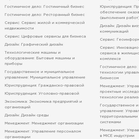
Гостиничное дело: Гостиничный бизнес
Юриспруденция: П
обеспечение оказа
Гостиничное дело: Ресторанный бизнес
(выполнения работ
Сервис: Сервис жилой и коммерческой
Дизайн: Дизайн ви
недвижимости
коммуникаций
Сервис: Цифровые сервисы для бизнеса
Сервис: Геоинфор
Дизайн: Графический дизайн
Сервис: Инновацио
Технологические машины и
сервиса в жилищн
оборудование: Бытовые машины и
комплексе
приборы
Гостиничное дело:
Государственное и муниципальное
технологии управл
управление: Муниципальное управление
бизнесом
Юриспруденция: Гражданско-правовой
Менеджмент: Управ
проектные исследо
Юриспруденция: Уголовно-правовой
технологии реализ
Экономика: Экономика предприятий и
Государственное и
организаций
управление: Управ
Дизайн: Дизайн среды
территориальными 
системами
Менеджмент: Менеджмент организации
Менеджмент: Упра
Менеджмент: Управление персоналом
в MICE индустрии
организации