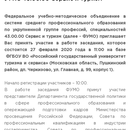
Общежитие / Кампус РГУТИС
Сведения об образовательной
организации
Работа с лицами с ОВЗ и инвалидами
Контакты
Федеральное учебно-методическое объединение в
ЗАКАЗАТЬ ОБРАТНЫЙ ЗВОНОК
системе среднего профессионального образования
по укрупненной группе профессий, специальностей
43.00.00 Сервис и туризм (далее - ФУМО) приглашает
Научная деятельность
АДРЕС
Вас принять участие в работе заседания, которое
Дополнительное образование
141221, Московская обл.,
Городской округ
Пушкинский,
состоится 27 февраля 2020 года в 11:00 на базе
пгт. Черкизово,
ул. Главная, 99
Федеральный ресурсный центр
ФГБОУ ВО «Российский государственный университет
Федеральное учебно-методическое объединение в
ТЕЛЕФОНЫ
системе ВО
туризма и сервиса» (Московская область, Пушкинский
+7 (495) 940 83 00
Федеральное учебно-методическое объединение в
район, дп. Черкизово, ул. Главная, д. 99, корпус 1).
+7 (495) 940 83 58 - Приемная комиссия
системе СПО
Профком
E-MAIL
Начало регистрации участников – 10:00.
Конкурс ППС
info@rguts.ru
В работе заседания ФУМО примут участие
obrashenia@rguts.ru
представители Департамента государственной политики
priem@rguts.ru - Приемная комиссия
в сфере профессионального образования и
ГРАФИК И РЕЖИМ РАБОТЫ
опережающей подготовки кадров Министерства
пн-чт: с 09:00 до 18:00;
просвещения Российской Федерации, Совета по
пт: с 09:00 до 16:45;
профессиональным квалификациям в индустрии
сб-вс: выходной