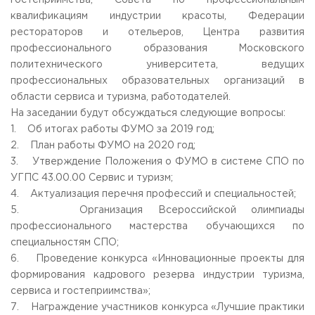
гостеприимства, Совета по профессиональным
Приемная комиссия
квалификациям индустрии красоты, Федерации
пн-пт: с 10:00 до 17:00;
рестораторов и отельеров, Центра развития
сб: с 10:00 до 15:30;
профессионального образования Московского
вс: выходной.
политехнического университета, ведущих
профессиональных образовательных организаций в
области сервиса и туризма, работодателей.
На заседании будут обсуждаться следующие вопросы:
1. Об итогах работы ФУМО за 2019 год;
2. План работы ФУМО на 2020 год;
3. Утверждение Положения о ФУМО в системе СПО по
УГПС 43.00.00 Сервис и туризм;
4. Актуализация перечня профессий и специальностей;
5. Организация Всероссийской олимпиады
профессионального мастерства обучающихся по
специальностям СПО;
6. Проведение конкурса «Инновационные проекты для
формирования кадрового резерва индустрии туризма,
сервиса и гостеприимства»;
7. Награждение участников конкурса «Лучшие практики