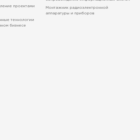
вление проектами
Монтажник радиоэлектронной
аппаратуры и приборов
нные технологии
нном бизнесе