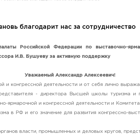
новь благодарит нас за сотрудничество
раждан
алаты Российской Федерации по выставочно-ярма
ссора И.В. Бушуеву за активную поддержку
Уважаемый Александр Алексеевич!
й и конгрессной деятельности и от себя лично выража
едставителя - директора Высшей школы туризма и го
но-ярмарочной и конгрессной деятельности и Комитета
Гостеприимная Россия»
зма в РФ и его значение для развития конгрессно-выс
 «Наука – Сервису»
рганов власти, промышленных и деловых кругов, пред