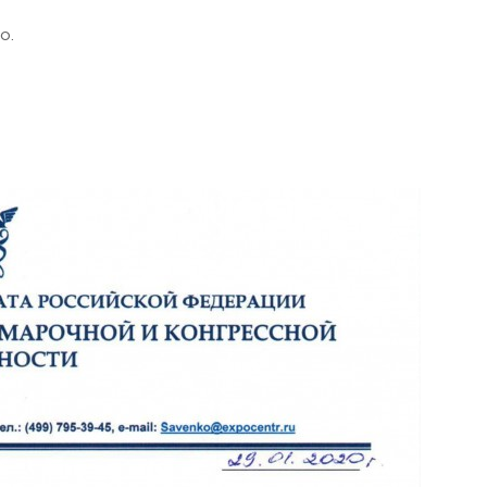
о.
 Черкизово,
ул. Главная, 99