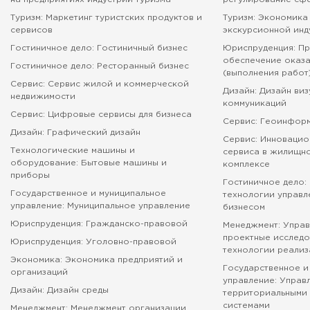
Туризм: Маркетинг туристских продуктов и
Туризм: Экономика
сервисов
экскурсионной инд
Гостиничное дело: Гостиничный бизнес
Юриспруденция: П
обеспечение оказа
Гостиничное дело: Ресторанный бизнес
(выполнения работ
Сервис: Сервис жилой и коммерческой
Дизайн: Дизайн ви
недвижимости
коммуникаций
Сервис: Цифровые сервисы для бизнеса
Сервис: Геоинфор
Дизайн: Графический дизайн
Сервис: Инновацио
Технологические машины и
сервиса в жилищн
оборудование: Бытовые машины и
комплексе
приборы
Гостиничное дело:
Государственное и муниципальное
технологии управл
управление: Муниципальное управление
бизнесом
Юриспруденция: Гражданско-правовой
Менеджмент: Управ
проектные исследо
Юриспруденция: Уголовно-правовой
технологии реализ
Экономика: Экономика предприятий и
Государственное и
организаций
управление: Управ
Дизайн: Дизайн среды
территориальными 
системами
Менеджмент: Менеджмент организации