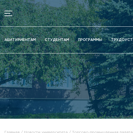
МЕНЮ
Новости
АБИТУРИЕНТАМ
СТУДЕНТАМ
ПРОГРАММЫ
ТРУДОУСТ
Объявления
Документы
Сведения об образовательной организации
Официально о приёме
Научная деятельность
Высшие школы / Институты / Департаменты
Дополнительное образование
Федеральный ресурсный центр
Вакантные места для приема (перевода)
Электронная информационно-образовательная среда (ЭИ
Главная
Новости университета
Торгово-промышленная палата 