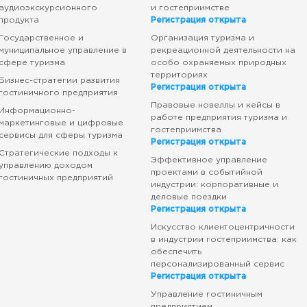
аудиоэкскурсионного
и гостеприимстве
продукта
Регистрация открыта
Государственное и
Организация туризма и
муниципальное управление в
рекреационной деятельности на
сфере туризма
особо охраняемых природных
территориях
Бизнес-стратегии развития
Регистрация открыта
гостиничного предприятия
Правовые новеллы и кейсы в
Информационно-
работе предприятия туризма и
маркетинговые и цифровые
гостеприимства
сервисы для сферы туризма
Регистрация открыта
Стратегические подходы к
Эффективное управление
управлению доходом
проектами в событийной
гостиничных предприятий
индустрии: корпоративные и
деловые поездки
Регистрация открыта
Искусство клиентоцентричности
в индустрии гостеприимства: как
обеспечить
персонализированный сервис
Регистрация открыта
Управление гостиничным
предприятием