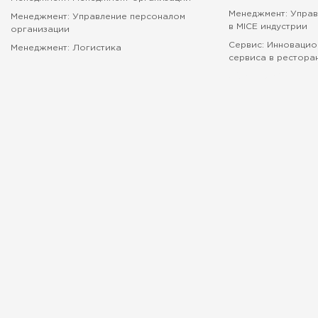
Менеджмент: Упра
Менеджмент: Управление персоналом
в MICE индустрии
организации
Сервис: Инновацио
Менеджмент: Логистика
сервиса в рестора
абитуриенту