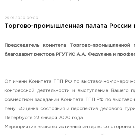
Противодействие коррупции
Антитеррористическая защищенность
29.01.2020 00:00
Жилищно-коммунальное хозяйство
Торгово-промышленная палата России в
Визово-регистрационное сопровождение иностранных г
Центр классификации объектов туриндустрии
Партнерские проекты
Председатель комитета Торгово-промышленной п
Олимпиады
благодарит ректора РГУТИС А.А. Федулина и профе
Политика доступа, авторских прав и лицензирования
Сервис «Поступление в вуз онлайн»
Единое окно поддержки молодых семей»
От имени Комитета ТПП РФ по выставочно-ярмарочно
Комната матери и ребенка
конгрессной деятельности и выступление Вашего пр
Фирменный стиль
совместном заседании Комитета ТПП РФ по выставоч
I Международный туристско-образовательный конгресс «
тему: «Оценка состояния и перспектив делового тури
Молодежный фестиваль культурного туризма «КульTURа»
Петербурге 23 января 2020 года.
XXX-я Международная научно-практическая конференция
Мероприятие вызвало активный интерес со стороны о
Антимонопольный комплаенс