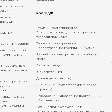
 впечатлений в
устрии
КОЛЛЕДЖ
равовое
ния услуг
)
Туризм и гостеприимство:
Предоставление туроператорских и
зуальных
турагентских услуг
Туризм и гостеприимство:
мационный сервис
Предоставление гостиничных услуг
нные технологии
Разработка электронных устройств и
о-коммунальном
систем
Банковское дело
 Инновационные
ения гостиничным
Юриспруденция
Дизайн (по отраслям)
ление проектами:
Экономика и бухгалтерский учет (по
вания,
отраслям)
ации
Разработка и управление программным
 муниципальное
обеспечением
ление
комплексами и
Техническая эксплуатация и
сопровождение информационных систем