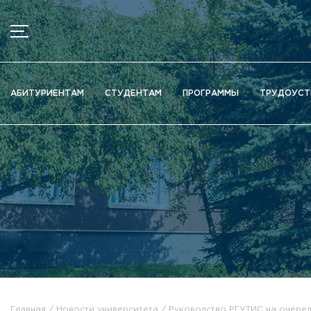
МЕНЮ
Новости
АБИТУРИЕНТАМ
СТУДЕНТАМ
ПРОГРАММЫ
ТРУДОУСТ
Объявления
Документы
Сведения об образовательной организации
Официально о приёме
Научная деятельность
Высшие школы / Институты / Департаменты
Дополнительное образование
Федеральный ресурсный центр
Вакантные места для приема (перевода)
Электронная информационно-образовательная среда (ЭИ
Главная
Новости университета
Руководство РГУТИС на очере