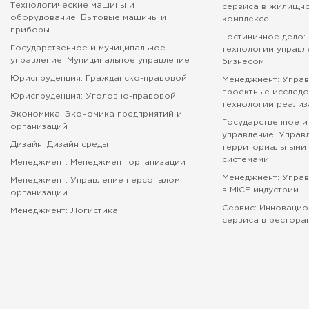
Технологические машины и
сервиса в жилищн
оборудование: Бытовые машины и
комплексе
приборы
Гостиничное дело:
Государственное и муниципальное
технологии управл
управление: Муниципальное управление
бизнесом
Юриспруденция: Гражданско-правовой
Менеджмент: Управ
проектные исследо
Юриспруденция: Уголовно-правовой
технологии реализ
Экономика: Экономика предприятий и
Государственное и
организаций
управление: Управ
Дизайн: Дизайн среды
территориальными 
системами
Менеджмент: Менеджмент организации
Менеджмент: Упра
Менеджмент: Управление персоналом
в MICE индустрии
организации
Сервис: Инновацио
Менеджмент: Логистика
сервиса в рестора
абитуриенту