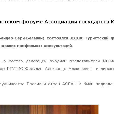
истском форуме Ассоциации государств 
раждан
 (Бандар-Сери-Бегаван) состоялся XXXIX Туристский
ановских профильных консультаций.
 в состав делегации входили представители Мини
ктор РГУТИС Федулин Александр Алексеевич и дире
рудничества России и стран АСЕАН и были подведен
Гостеприимная Россия»
 «Наука – Сервису»