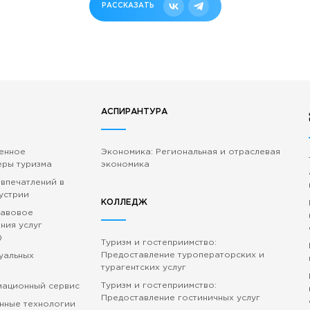
РАССКАЗАТЬ
АСПИРАНТУРА
венное
Экономика: Региональная и отраслевая
еры туризма
экономика
 впечатлений в
устрии
КОЛЛЕДЖ
равовое
ния услуг
)
Туризм и гостеприимство:
Предоставление туроператорских и
зуальных
турагентских услуг
Туризм и гостеприимство:
мационный сервис
Предоставление гостиничных услуг
нные технологии