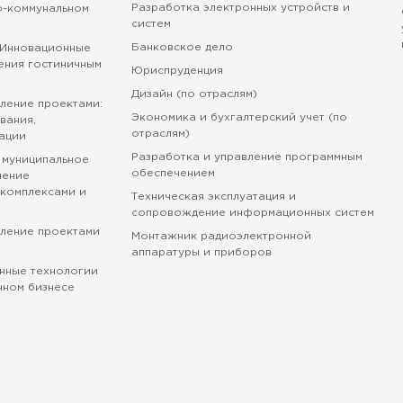
Разработка электронных устройств и
о-коммунальном
систем
Банковское дело
 Инновационные
ения гостиничным
Юриспруденция
Дизайн (по отраслям)
ление проектами:
Экономика и бухгалтерский учет (по
вания,
отраслям)
ации
Разработка и управление программным
 муниципальное
обеспечением
ление
комплексами и
Техническая эксплуатация и
сопровождение информационных систем
вление проектами
Монтажник радиоэлектронной
аппаратуры и приборов
нные технологии
нном бизнесе