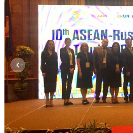
Бесплатная юридическая помощь
Филиал ФГБОУ ВО «РГУТИС» в г. Подольске
ЗАКАЗАТЬ ОБРАТНЫЙ ЗВОНОК
АДРЕС
141221, Московская обл.,
Городской округ
Пушкинский,
пгт.
ТЕЛЕФОНЫ
+7 (495) 940 83 00
+7 (495) 940 83 58 - Приемная комиссия
E-MAIL
info@rguts.ru
obrashenia@rguts.ru
priem@rguts.ru - Приемная комиссия
ГРАФИК И РЕЖИМ РАБОТЫ
пн-чт: с 09:00 до 18:00;
пт: с 09:00 до 16:45;
сб-вс: выходной