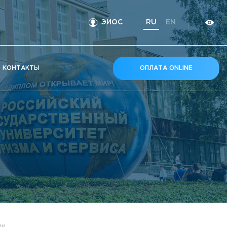
ЭИОС
RU
EN
КOНТАКТЫ
ОПЛАТА ONLINE
ии