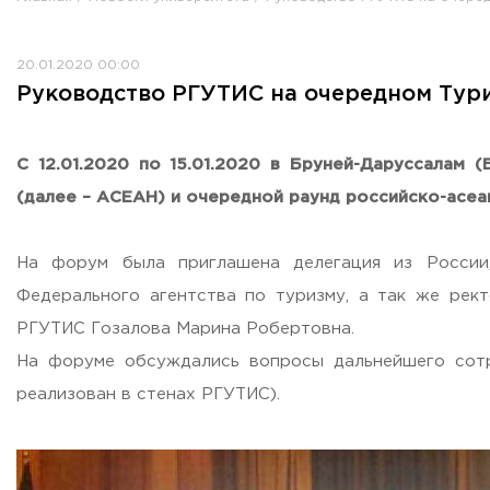
Противодействие коррупции
Антитеррористическая защищенность
20.01.2020 00:00
Жилищно-коммунальное хозяйство
Руководство РГУТИС на очередном Тур
Визово-регистрационное сопровождение иностранных г
Центр классификации объектов туриндустрии
Партнерские проекты
С 12.01.2020 по 15.01.2020 в Бруней-Даруссалам
Олимпиады
(далее – АСЕАН) и очередной раунд российско-асе
Политика доступа, авторских прав и лицензирования
Сервис «Поступление в вуз онлайн»
На форум была приглашена делегация из России,
Единое окно поддержки молодых семей»
Федерального агентства по туризму, а так же ре
Комната матери и ребенка
РГУТИС Гозалова Марина Робертовна.
Фирменный стиль
На форуме обсуждались вопросы дальнейшего сот
I Международный туристско-образовательный конгресс «
реализован в стенах РГУТИС).
Молодежный фестиваль культурного туризма «КульTURа»
XXX-я Международная научно-практическая конференция
Антимонопольный комплаенс