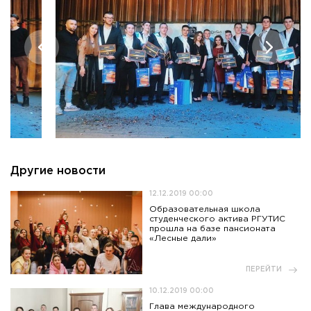
Другие новости
12.12.2019 00:00
Образовательная школа
студенческого актива РГУТИС
прошла на базе пансионата
«Лесные дали»
ПЕРЕЙТИ
10.12.2019 00:00
Глава международного