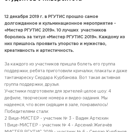
Общежитие / Кампус РГУТИС
Сведения об образовательной
организации
Работа с лицами с ОВЗ и инвалидами
Контакты
12 декабря 2019 г. в РГУТИС прошло самое
ЗАКАЗАТЬ ОБРАТНЫЙ ЗВОНОК
долгожданное и кульминационное мероприятие -
«Мистер РГУТИС 2019». 10 лучших участников
боролись за титул «Мистер РГУТИС 2019». Каждому из
Научная деятельность
АДРЕС
них пришлось проявить упорство и мужество,
Дополнительное образование
141221, Московская обл.,
Городской округ
Пушкинский,
креативность и артистичность.
пгт. Черкизово,
ул. Главная, 99
Федеральный ресурсный центр
Федеральное учебно-методическое объединение в
ТЕЛЕФОНЫ
системе ВО
За каждого из участников пришла болеть его группа
+7 (495) 940 83 00
Федеральное учебно-методическое объединение в
поддержки, ребята приготовили кричалки, плакаты и даже
+7 (495) 940 83 58 - Приемная комиссия
системе СПО
тантамареску Сердара Курбанова. Вот такая активная
Профком
E-MAIL
группа поддержки, друзья.
Конкурс ППС
info@rguts.ru
Участники подготовили для зрителей целое шоу: 4
obrashenia@rguts.ru
дефиле, творческие номера и видео-задания. Мы
priem@rguts.ru - Приемная комиссия
надеемся, что всем сидящим в зале, понравилось!
ГРАФИК И РЕЖИМ РАБОТЫ
Победителями стали:
пн-чт: с 09:00 до 18:00;
2 Вице-МИСТЕР - участник № 3 - Вадим Артюхин
пт: с 09:00 до 16:45;
1 Вице-МИСТЕР - участник № 4 - Арсений Жигачёв
сб-вс: выходной