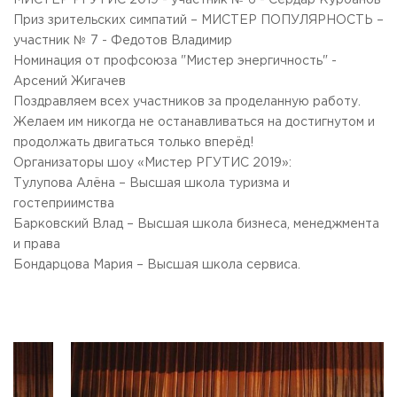
МИСТЕР РГУТИС 2019 - участник № 6 - Сердар Курбанов
Приемная комиссия
Приз зрительских симпатий – МИСТЕР ПОПУЛЯРНОСТЬ –
пн-пт: с 10:00 до 17:00;
участник № 7 - Федотов Владимир
сб: с 10:00 до 15:30;
Номинация от профсоюза "Мистер энергичность" -
вс: выходной.
Арсений Жигачев
Поздравляем всех участников за проделанную работу.
Желаем им никогда не останавливаться на достигнутом и
продолжать двигаться только вперёд!
Организаторы шоу «Мистер РГУТИС 2019»:
Тулупова Алёна – Высшая школа туризма и
гостеприимства
Барковский Влад – Высшая школа бизнеса, менеджмента
и права
Бондарцова Мария – Высшая школа сервиса.