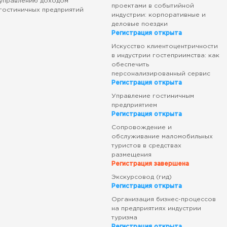
управлению доходом
проектами в событийной
гостиничных предприятий
индустрии: корпоративные и
деловые поездки
Регистрация открыта
Искусство клиентоцентричности
в индустрии гостеприимства: как
обеспечить
персонализированный сервис
Регистрация открыта
Управление гостиничным
предприятием
Регистрация открыта
Сопровождение и
обслуживание маломобильных
туристов в средствах
размещения
Регистрация завершена
Экскурсовод (гид)
Регистрация открыта
Организация бизнес-процессов
на предприятиях индустрии
туризма
Регистрация открыта