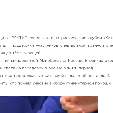
раждан
щи от РГУТИС совместно с патриотическим клубом «Кат
ы для поддержки участников специальной военной оп
ния до тёплых вещей
, инициированной Минобрнауки России. В рамках это
и света на передовой в осенне-зимний период
иативе, продолжая вносить свой вклад в общее дело ⚠
нту, кто принял участие в сборе гуманитарной помощи
Гостеприимная Россия»
 «Наука – Сервису»