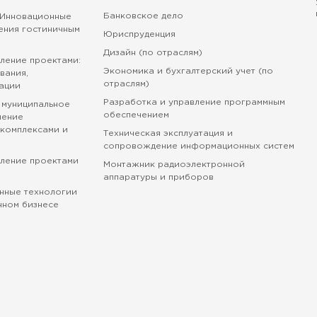
Банковское дело
 Инновационные
ения гостиничным
Юриспруденция
Дизайн (по отраслям)
ление проектами:
Экономика и бухгалтерский учет (по
вания,
отраслям)
ации
Разработка и управление программным
 муниципальное
обеспечением
ление
комплексами и
Техническая эксплуатация и
сопровождение информационных систем
вление проектами
Монтажник радиоэлектронной
аппаратуры и приборов
нные технологии
нном бизнесе