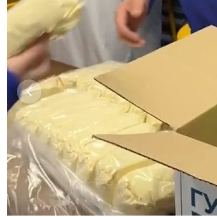
Бесплатная юридическая помощь
Филиал ФГБОУ ВО «РГУТИС» в г. Подольске
ЗАКАЗАТЬ ОБРАТНЫЙ ЗВОНОК
АДРЕС
141221, Московская обл.,
Городской округ
Пушкинский,
пгт.
ТЕЛЕФОНЫ
+7 (495) 940 83 00
+7 (495) 940 83 58 - Приемная комиссия
E-MAIL
info@rguts.ru
obrashenia@rguts.ru
priem@rguts.ru - Приемная комиссия
ГРАФИК И РЕЖИМ РАБОТЫ
пн-чт: с 09:00 до 18:00;
пт: с 09:00 до 16:45;
сб-вс: выходной