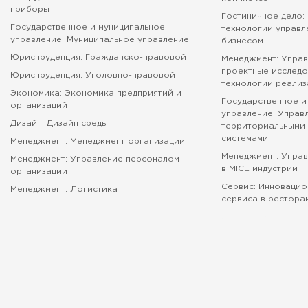
приборы
Гостиничное дело:
Государственное и муниципальное
технологии управл
управление: Муниципальное управление
бизнесом
Юриспруденция: Гражданско-правовой
Менеджмент: Управ
проектные исследо
Юриспруденция: Уголовно-правовой
технологии реализ
Экономика: Экономика предприятий и
Государственное и
организаций
управление: Управ
Дизайн: Дизайн среды
территориальными 
системами
Менеджмент: Менеджмент организации
Менеджмент: Упра
Менеджмент: Управление персоналом
в MICE индустрии
организации
Сервис: Инновацио
Менеджмент: Логистика
сервиса в рестора
абитуриенту