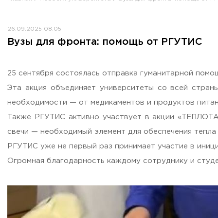
Противодействие коррупции
Антитеррористическая защищенность
26.09.2025 08:05
Жилищно-коммунальное хозяйство
Вузы для фронта: помощь от РГУТИС
Визово-регистрационное сопровождение иностранных г
Центр классификации объектов туриндустрии
Партнерские проекты
25 сентября состоялась отправка гуманитарной помо
Олимпиады
Эта акция объединяет университеты со всей стран
Политика доступа, авторских прав и лицензирования
необходимости — от медикаментов и продуктов пита
Сервис «Поступление в вуз онлайн»
Также РГУТИС активно участвует в акции «ТЕПЛОТА»
Единое окно поддержки молодых семей»
свечи — необходимый элемент для обеспечения тепла 
Комната матери и ребенка
РГУТИС уже не первый раз принимает участие в иниц
Фирменный стиль
Огромная благодарность каждому сотруднику и студе
I Международный туристско-образовательный конгресс «
Молодежный фестиваль культурного туризма «КульTURа»
XXX-я Международная научно-практическая конференция
Антимонопольный комплаенс