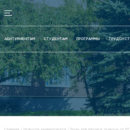
МЕНЮ
Новости
АБИТУРИЕНТАМ
СТУДЕНТАМ
ПРОГРАММЫ
ТРУДОУСТ
Объявления
Документы
Сведения об образовательной организации
Официально о приёме
Научная деятельность
Высшие школы / Институты / Департаменты
Дополнительное образование
Федеральный ресурсный центр
Вакантные места для приема (перевода)
Электронная информационно-образовательная среда (ЭИ
Главная
Новости университета
Вузы для фронта: помощь от Р