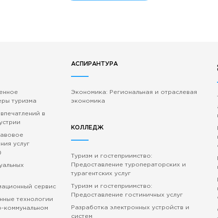
АСПИРАНТУРА
венное
Экономика: Региональная и отраслевая
еры туризма
экономика
 впечатлений в
устрии
КОЛЛЕДЖ
равовое
ния услуг
)
Туризм и гостеприимство:
Предоставление туроператорских и
зуальных
турагентских услуг
Туризм и гостеприимство:
мационный сервис
Предоставление гостиничных услуг
нные технологии
Разработка электронных устройств и
о-коммунальном
систем