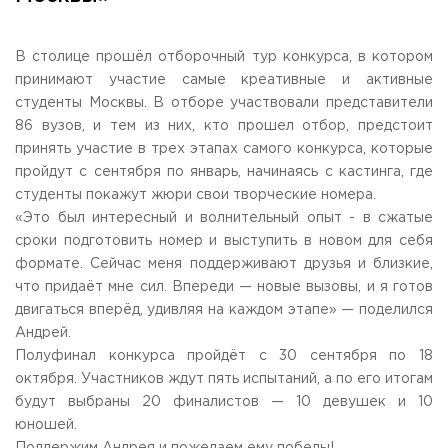
Общежитие / Кампус РГУТИС
Сведения об образовательной
организации
Работа с лицами с ОВЗ и инвалидами
Контакты
В столице прошёл отборочный тур конкурса, в котором
ЗАКАЗАТЬ ОБРАТНЫЙ ЗВОНОК
принимают участие самые креативные и активные
студенты Москвы. В отборе участвовали представители
86 вузов, и тем из них, кто прошел отбор, предстоит
Научная деятельность
АДРЕС
принять участие в трех этапах самого конкурса, которые
Дополнительное образование
141221, Московская обл.,
Городской округ
Пушкинский,
пройдут с сентября по январь, начинаясь с кастинга, где
пгт. Черкизово,
ул. Главная, 99
Федеральный ресурсный центр
студенты покажут жюри свои творческие номера.
Федеральное учебно-методическое объединение в
ТЕЛЕФОНЫ
системе ВО
«Это был интересный и волнительный опыт - в сжатые
+7 (495) 940 83 00
Федеральное учебно-методическое объединение в
сроки подготовить номер и выступить в новом для себя
+7 (495) 940 83 58 - Приемная комиссия
системе СПО
формате. Сейчас меня поддерживают друзья и близкие,
Профком
E-MAIL
что придаёт мне сил. Впереди — новые вызовы, и я готов
Конкурс ППС
info@rguts.ru
двигаться вперёд, удивляя на каждом этапе» — поделился
obrashenia@rguts.ru
Андрей.
priem@rguts.ru - Приемная комиссия
Полуфинал конкурса пройдёт с 30 сентября по 18
ГРАФИК И РЕЖИМ РАБОТЫ
октября. Участников ждут пять испытаний, а по его итогам
пн-чт: с 09:00 до 18:00;
будут выбраны 20 финалистов — 10 девушек и 10
пт: с 09:00 до 16:45;
юношей.
сб-вс: выходной