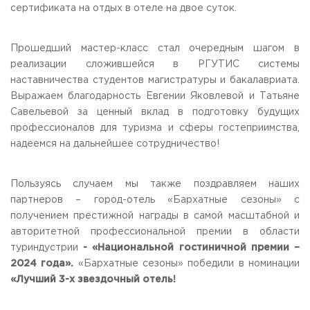
сертификата на отдых в отеле на двое суток.
Приемная комиссия
пн-пт: с 10:00 до 17:00;
сб: с 10:00 до 15:30;
Прошедший мастер-класс стал очередным шагом в
вс: выходной.
реализации сложившейся в РГУТИС системы
наставничества студентов магистратуры и бакалавриата.
Выражаем благодарность Евгении Яковлевой и Татьяне
Савельевой за ценный вклад в подготовку будущих
профессионалов для туризма и сферы гостеприимства,
надеемся на дальнейшее сотрудничество!
Пользуясь случаем мы также поздравляем наших
партнеров – город-отель «Бархатные сезоны» с
получением престижной награды в самой масштабной и
авторитетной профессиональной премии в области
туриндустрии
- «Национальной гостиничной премии –
2024 года».
«Бархатные сезоны» победили в номинации
«Лучший 3-х звездочный отель!