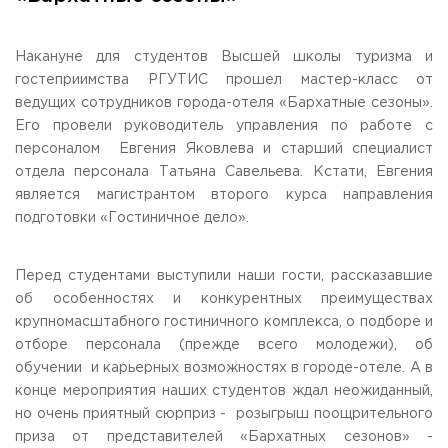
Общежитие / Кампус РГУТИС
Сведения об образовательной
организации
Работа с лицами с ОВЗ и инвалидами
Контакты
Накануне для студентов Высшей школы туризма и
ЗАКАЗАТЬ ОБРАТНЫЙ ЗВОНОК
гостеприимства РГУТИС прошел мастер-класс от
ведущих сотрудников города-отеля «Бархатные сезоны».
Его провели руководитель управления по работе с
Научная деятельность
АДРЕС
персоналом Евгения Яковлева и старший специалист
Дополнительное образование
141221, Московская обл.,
Городской округ
Пушкинский,
отдела персонала Татьяна Савельева. Кстати, Евгения
пгт. Черкизово,
ул. Главная, 99
Федеральный ресурсный центр
является магистрантом второго курса направления
Федеральное учебно-методическое объединение в
ТЕЛЕФОНЫ
системе ВО
подготовки «Гостиничное дело».
+7 (495) 940 83 00
Федеральное учебно-методическое объединение в
+7 (495) 940 83 58 - Приемная комиссия
системе СПО
Профком
Перед студентами выступили наши гости, рассказавшие
E-MAIL
Конкурс ППС
об особенностях и конкурентных преимуществах
info@rguts.ru
крупномасштабного гостиничного комплекса, о подборе и
obrashenia@rguts.ru
priem@rguts.ru - Приемная комиссия
отборе персонала (прежде всего молодежи), об
обучении и карьерных возможностях в городе-отеле. А в
ГРАФИК И РЕЖИМ РАБОТЫ
конце мероприятия наших студентов ждал неожиданный,
пн-чт: с 09:00 до 18:00;
но очень приятный сюрприз - розыгрыш поощрительного
пт: с 09:00 до 16:45;
сб-вс: выходной
приза от представителей «Бархатных сезонов» -