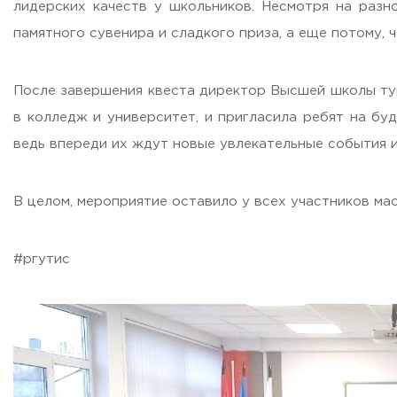
лидерских качеств у школьников. Несмотря на разн
Бесплатная юридическая помощь
Филиал ФГБОУ ВО «РГУТИС» в г. Подольске
памятного сувенира и сладкого приза, а еще потому,
ЗАКАЗАТЬ ОБРАТНЫЙ ЗВОНОК
После завершения квеста директор Высшей школы тур
в колледж и университет, и пригласила ребят на бу
АДРЕС
ведь впереди их ждут новые увлекательные события и
141221, Московская обл.,
Городской округ
Пушкинский,
пгт.
ТЕЛЕФОНЫ
В целом, мероприятие оставило у всех участников ма
+7 (495) 940 83 00
+7 (495) 940 83 58 - Приемная комиссия
E-MAIL
#ргутис
info@rguts.ru
obrashenia@rguts.ru
priem@rguts.ru - Приемная комиссия
ГРАФИК И РЕЖИМ РАБОТЫ
пн-чт: с 09:00 до 18:00;
пт: с 09:00 до 16:45;
сб-вс: выходной