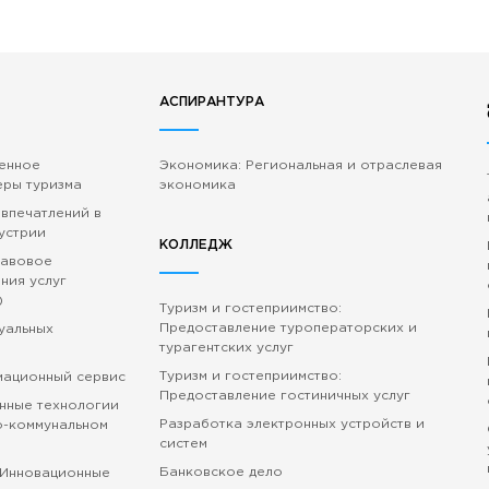
АСПИРАНТУРА
венное
Экономика: Региональная и отраслевая
еры туризма
экономика
 впечатлений в
устрии
КОЛЛЕДЖ
равовое
ния услуг
)
Туризм и гостеприимство:
Предоставление туроператорских и
зуальных
турагентских услуг
Туризм и гостеприимство:
мационный сервис
Предоставление гостиничных услуг
нные технологии
Разработка электронных устройств и
о-коммунальном
систем
Банковское дело
 Инновационные