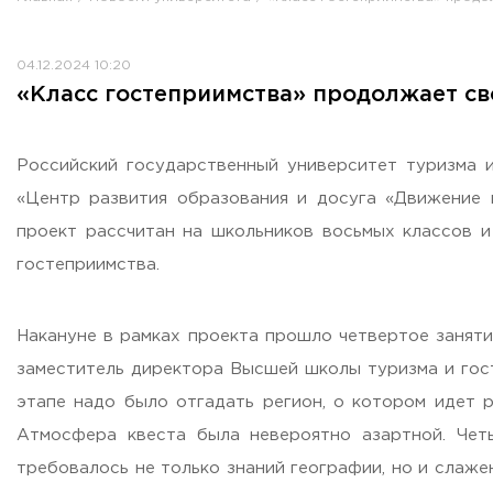
Противодействие коррупции
Антитеррористическая защищенность
04.12.2024 10:20
Жилищно-коммунальное хозяйство
«Класс гостеприимства» продолжает св
Визово-регистрационное сопровождение иностранных г
Центр классификации объектов туриндустрии
Партнерские проекты
Российский государственный университет туризма 
Олимпиады
«Центр развития образования и досуга «Движение 
Политика доступа, авторских прав и лицензирования
проект рассчитан на школьников восьмых классов 
Сервис «Поступление в вуз онлайн»
гостеприимства.
Единое окно поддержки молодых семей»
Комната матери и ребенка
Накануне в рамках проекта прошло четвертое заняти
Фирменный стиль
заместитель директора Высшей школы туризма и гос
I Международный туристско-образовательный конгресс «
этапе надо было отгадать регион, о котором идет 
Молодежный фестиваль культурного туризма «КульTURа»
Атмосфера квеста была невероятно азартной. Чет
XXX-я Международная научно-практическая конференция
требовалось не только знаний географии, но и слаже
Антимонопольный комплаенс