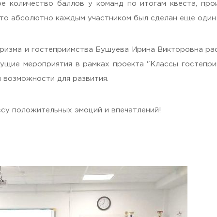
ое количество баллов у команд по итогам квеста, про
 что абсолютно каждым участником был сделан еще оди
изма и гостеприимства Бушуева Ирина Викторовна расс
дущие мероприятия в рамках проекта "Классы гостепри
 возможности для развития.
 Черкизово,
ул. Главная, 99
ссу положительных эмоций и впечатлений!