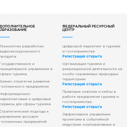
ДОПОЛНИТЕЛЬНОЕ
ФЕДЕРАЛЬНЫЙ РЕСУРСНЫЙ
ОБРАЗОВАНИЕ
ЦЕНТР
Технологии разработки
Цифровой маркетинг в туризме
аудиоэкскурсионного
и гостеприимстве
продукта
Регистрация открыта
Государственное и
Организация туризма и
муниципальное управление в
рекреационной деятельности на
сфере туризма
особо охраняемых природных
территориях
Бизнес-стратегии развития
Регистрация открыта
гостиничного предприятия
Правовые новеллы и кейсы в
Информационно-
работе предприятия туризма и
маркетинговые и цифровые
гостеприимства
сервисы для сферы туризма
Регистрация открыта
Стратегические подходы к
Эффективное управление
управлению доходом
проектами в событийной
гостиничных предприятий
индустрии: корпоративные и