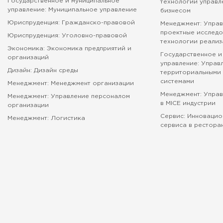
Государственное и муниципальное
технологии управл
управление: Муниципальное управление
бизнесом
Юриспруденция: Гражданско-правовой
Менеджмент: Управ
проектные исследо
Юриспруденция: Уголовно-правовой
технологии реализ
Экономика: Экономика предприятий и
Государственное и
организаций
управление: Управ
Дизайн: Дизайн среды
территориальными 
системами
Менеджмент: Менеджмент организации
Менеджмент: Упра
Менеджмент: Управление персоналом
в MICE индустрии
организации
Сервис: Инновацио
Менеджмент: Логистика
сервиса в рестора
абитуриенту