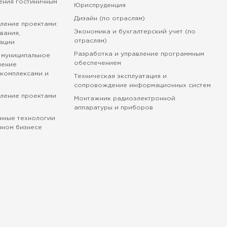
ения гостиничным
Юриспруденция
Дизайн (по отраслям)
ление проектами:
Экономика и бухгалтерский учет (по
вания,
отраслям)
ации
Разработка и управление программным
 муниципальное
обеспечением
ление
комплексами и
Техническая эксплуатация и
сопровождение информационных систем
вление проектами
Монтажник радиоэлектронной
аппаратуры и приборов
нные технологии
нном бизнесе