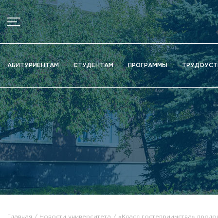
МЕНЮ
Новости
АБИТУРИЕНТАМ
СТУДЕНТАМ
ПРОГРАММЫ
ТРУДОУСТ
Объявления
Документы
Сведения об образовательной организации
Официально о приёме
Научная деятельность
Высшие школы / Институты / Департаменты
Дополнительное образование
Федеральный ресурсный центр
Вакантные места для приема (перевода)
Электронная информационно-образовательная среда (ЭИ
Главная
Новости университета
«Класс гостеприимства» продо