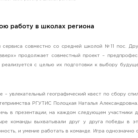
ою работу в школах региона
раждан
и сервиса совместно со средней школой №11 пос. Д
вверх» продолжает совместный проект – предпрофес
и реализуется с целью их подготовки к выбору будущ
е – увлекательный географический квест по сбору сп
теприимства РГУТИС Полоцкая Наталья Александровна. 
Гостеприимная Россия»
речь в презентации, на каждом следующем участники 
ыре команды выхватывали друг у друга победы в эт
 «Наука – Сервису»
нность, и умение работать в команде. Игра однозначн