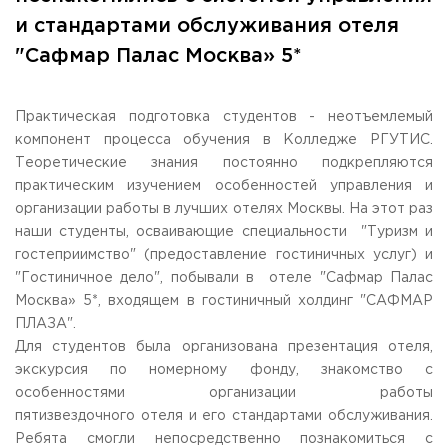
Общежитие / Кампус РГУТИС
Сведения об образовательной
организации
и стандартами обслуживания отеля
Работа с лицами с ОВЗ и инвалидами
"Сафмар Палас Москва» 5*
Контакты
ЗАКАЗАТЬ ОБРАТНЫЙ ЗВОНОК
Практическая подготовка студентов - неотъемлемый
Научная деятельность
АДРЕС
компонент процесса обучения в Колледже РГУТИС.
Дополнительное образование
141221, Московская обл.,
Городской округ
Пушкинский,
Теоретические знания постоянно подкрепляются
пгт. Черкизово,
ул. Главная, 99
Федеральный ресурсный центр
практическим изучением особенностей управления и
Федеральное учебно-методическое объединение в
ТЕЛЕФОНЫ
организации работы в лучших отелях Москвы. На этот раз
системе ВО
+7 (495) 940 83 00
наши студенты, осваивающие специальности "Туризм и
Федеральное учебно-методическое объединение в
+7 (495) 940 83 58 - Приемная комиссия
системе СПО
гостеприимство" (предоставление гостиничных услуг) и
Профком
"Гостиничное дело", побывали в отеле "Сафмар Палас
E-MAIL
Конкурс ППС
Москва» 5*, входящем в гостиничный холдинг "САФМАР
info@rguts.ru
obrashenia@rguts.ru
ПЛАЗА".
priem@rguts.ru - Приемная комиссия
Для студентов была организована презентация отеля,
экскурсия по номерному фонду, знакомство с
ГРАФИК И РЕЖИМ РАБОТЫ
особенностями организации работы
пн-чт: с 09:00 до 18:00;
пятизвездочного отеля и его стандартами обслуживания.
пт: с 09:00 до 16:45;
сб-вс: выходной
Ребята смогли непосредственно познакомиться с