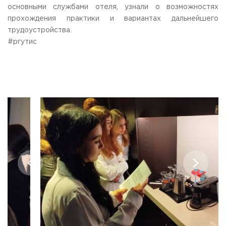
основными службами отеля, узнали о возможностях
Приемная комиссия
прохождения практики и вариантах дальнейшего
пн-пт: с 10:00 до 17:00;
сб: с 10:00 до 15:30;
трудоустройства.
вс: выходной.
#ргутис