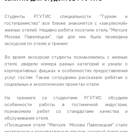
Общежитие / Кампус РГУТИС
Сведения об образовательной
организации
Работа с лицами с ОВЗ и инвалидами
Контакты
Студенты РГУТИС специальности "Туризм и
ЗАКАЗАТЬ ОБРАТНЫЙ ЗВОНОК
гостеприимство" все ближе знакомятся с «закулисной»
жизнью отелей. Недавно ребята посетили отель "Mercure
Москва Павелецкая", где для них была проведена
Научная деятельность
АДРЕС
экскурсия по отелю и тренинг.
Дополнительное образование
141221, Московская обл.,
Городской округ
Пушкинский,
пгт. Черкизово,
ул. Главная, 99
Федеральный ресурсный центр
Во время экскурсии студенты познакомились с жизнью
Федеральное учебно-методическое объединение в
ТЕЛЕФОНЫ
системе ВО
отеля, увидели номера разных категорий и узнали о
+7 (495) 940 83 00
Федеральное учебно-методическое объединение в
корпоративных фишках и особенностях предоставления
+7 (495) 940 83 58 - Приемная комиссия
системе СПО
услуг гостям. Также сотрудники рассказали ребятам о
Профком
E-MAIL
социальных и экологических проектах отеля.
Конкурс ППС
info@rguts.ru
obrashenia@rguts.ru
На тренинге со студентами РГУТИС обсудили
priem@rguts.ru - Приемная комиссия
особенности работы в гостиничной индустрии,
ГРАФИК И РЕЖИМ РАБОТЫ
познакомили ребят со стандартами качества и
пн-чт: с 09:00 до 18:00;
обслуживания отеля.
пт: с 09:00 до 16:45;
«Посещение отеля "Mercure Москва Павелецкая" стало
сб-вс: выходной