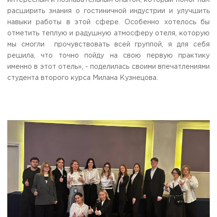
интересным и познавательным опытом, который помог нам
Приемная комиссия
расширить знания о гостиничной индустрии и улучшить
пн-пт: с 10:00 до 17:00;
навыки работы в этой сфере. Особенно хотелось бы
сб: с 10:00 до 15:30;
отметить теплую и радушную атмосферу отеля, которую
вс: выходной.
мы смогли прочувствовать всей группой, я для себя
решила, что точно пойду на свою первую практику
именно в этот отель», - поделилась своими впечатлениями
студента второго курса Милана Кузнецова.