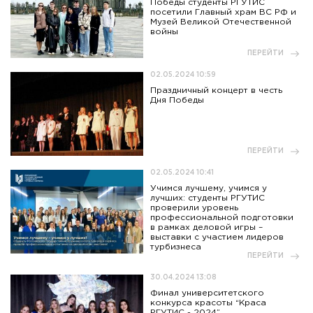
Победы студенты РГУТИС
посетили Главный храм ВС РФ и
Музей Великой Отечественной
войны
ПЕРЕЙТИ
02.05.2024 10:59
Праздничный концерт в честь
Дня Победы
ПЕРЕЙТИ
02.05.2024 10:41
Учимся лучшему, учимся у
лучших: студенты РГУТИС
проверили уровень
профессиональной подготовки
в рамках деловой игры –
выставки с участием лидеров
турбизнеса
ПЕРЕЙТИ
30.04.2024 13:08
Финал университетского
конкурса красоты “Краса
РГУТИС - 2024”