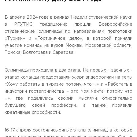
Общежитие / Кампус РГУТИС
Сведения об образовательной
организации
Работа с лицами с ОВЗ и инвалидами
Контакты
В апреле 2024 года в рамках Недели студенческой науки
ЗАКАЗАТЬ ОБРАТНЫЙ ЗВОНОК
в РГУТИС традиционно прошли Всероссийские
студенческие олимпиады по направлениям подготовки
«Туризм» и «Гостиничное дело», в которой приняли
Научная деятельность
АДРЕС
участие команды из вузов Москвы, Московской области,
Дополнительное образование
141221, Московская обл.,
Городской округ
Пушкинский,
Томска, Волгограда и Саратова.
пгт. Черкизово,
ул. Главная, 99
Федеральный ресурсный центр
Федеральное учебно-методическое объединение в
ТЕЛЕФОНЫ
системе ВО
Олимпиады проходила в два этапа. На первых - заочных -
+7 (495) 940 83 00
Федеральное учебно-методическое объединение в
+7 (495) 940 83 58 - Приемная комиссия
системе СПО
этапах команды предоставили жюри видеоролики на темы
Профком
«Хочу работать в туризме потому, что…..» и «Работать в
E-MAIL
Конкурс ППС
индустрии гостеприимства – это моя мечта, потому что
info@rguts.ru
…», где поделились своими мыслями относительно
obrashenia@rguts.ru
priem@rguts.ru - Приемная комиссия
будущего своей профессии, а также проявили
креативные способности.
ГРАФИК И РЕЖИМ РАБОТЫ
пн-чт: с 09:00 до 18:00;
пт: с 09:00 до 16:45;
16-17 апреля состоялись очные этапы олимпиад, в которые
сб-вс: выходной