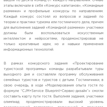
вышли по десять команд от каждого направления. Очные
Приемная комиссия
этапы включали в себя «Конкурс капитанов», «Командные
пн-пт: с 10:00 до 17:00;
разминки» и профильные конкурсы по направлениям.
сб: с 10:00 до 15:30;
Каждый конкурс состоял из вопросов и заданий по
вс: выходной.
теории и практики туризма или гостиничного дела, причем
для выполнения заданий «Командной разминки» участники
должны были воспользоваться искусственным
интеллектом и нейросетями, продемонстрировав не
только креативные идеи, но и навыки применения
информационных технологий.
В рамках конкурсного задания «Проектирование
туристской программы» команды разрабатывали туры
выходного дня и составляли программу обслуживания
семейных туристов и туристов с детьми. Гостиничники, в
свою очередь, в ходе «Моделирования опыта гостя по
формуле “CJM+Service Blueprint=Сервис-дизайн”» смогли
составить карту пути гостя. Выполняя задания, участники
олимпиад продемонстрировали высокий уровень