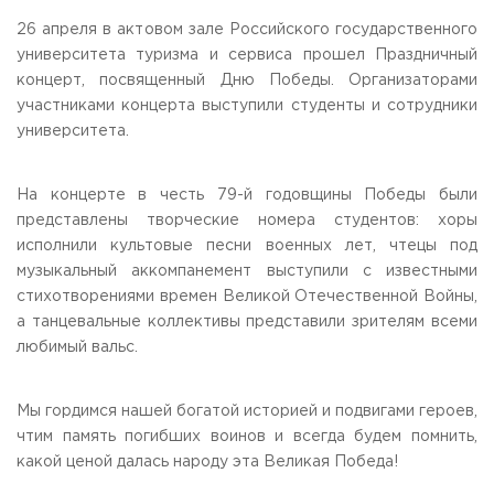
Общежитие / Кампус РГУТИС
Сведения об образовательной
организации
26 апреля в актовом зале Российского государственного
Работа с лицами с ОВЗ и инвалидами
университета туризма и сервиса прошел Праздничный
Контакты
концерт, посвященный Дню Победы. Организаторами
ЗАКАЗАТЬ ОБРАТНЫЙ ЗВОНОК
участниками концерта выступили студенты и сотрудники
университета.
Научная деятельность
АДРЕС
Дополнительное образование
141221, Московская обл.,
Городской округ
Пушкинский,
пгт. Черкизово,
ул. Главная, 99
На концерте в честь 79-й годовщины Победы были
Федеральный ресурсный центр
представлены творческие номера студентов: хоры
Федеральное учебно-методическое объединение в
ТЕЛЕФОНЫ
системе ВО
исполнили культовые песни военных лет, чтецы под
+7 (495) 940 83 00
Федеральное учебно-методическое объединение в
музыкальный аккомпанемент выступили с известными
+7 (495) 940 83 58 - Приемная комиссия
системе СПО
стихотворениями времен Великой Отечественной Войны,
Профком
E-MAIL
а танцевальные коллективы представили зрителям всеми
Конкурс ППС
info@rguts.ru
любимый вальс.
obrashenia@rguts.ru
priem@rguts.ru - Приемная комиссия
Мы гордимся нашей богатой историей и подвигами героев,
ГРАФИК И РЕЖИМ РАБОТЫ
чтим память погибших воинов и всегда будем помнить,
пн-чт: с 09:00 до 18:00;
пт: с 09:00 до 16:45;
какой ценой далась народу эта Великая Победа!
сб-вс: выходной