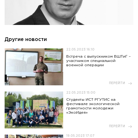
Приемная комиссия
пн-пт: с 10:00 до 17:00;
сб: с 10:00 до 15:30;
вс: выходной.
Другие новости
22.05.2023 16:10
Встреча с выпускником ВШТиГ –
участником специальной
военной операции
ПЕРЕЙТИ
22.05.2023 15:00
Студенты ИСТ РГУТИС на
фестивале экологической
грамотности молодежи
«ЭкоИдея»
ПЕРЕЙТИ
19.05.2023 17:07