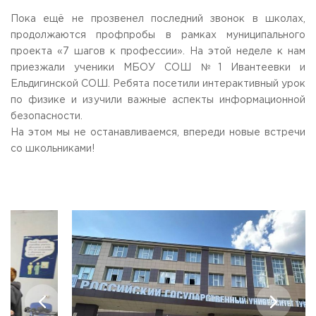
Общежитие / Кампус РГУТИС
Сведения об образовательной
организации
Пока ещё не прозвенел последний звонок в школах,
Работа с лицами с ОВЗ и инвалидами
продолжаются профпробы в рамках муниципального
Контакты
проекта «7 шагов к профессии». На этой неделе к нам
ЗАКАЗАТЬ ОБРАТНЫЙ ЗВОНОК
приезжали ученики МБОУ СОШ №1 Ивантеевки и
Ельдигинской СОШ. Ребята посетили интерактивный урок
Научная деятельность
АДРЕС
по физике и изучили важные аспекты информационной
Дополнительное образование
141221, Московская обл.,
Городской округ
Пушкинский,
безопасности.
пгт. Черкизово,
ул. Главная, 99
Федеральный ресурсный центр
На этом мы не останавливаемся, впереди новые встречи
Федеральное учебно-методическое объединение в
ТЕЛЕФОНЫ
со школьниками!
системе ВО
+7 (495) 940 83 00
Федеральное учебно-методическое объединение в
+7 (495) 940 83 58 - Приемная комиссия
системе СПО
Профком
E-MAIL
Конкурс ППС
info@rguts.ru
obrashenia@rguts.ru
priem@rguts.ru - Приемная комиссия
ГРАФИК И РЕЖИМ РАБОТЫ
пн-чт: с 09:00 до 18:00;
пт: с 09:00 до 16:45;
сб-вс: выходной