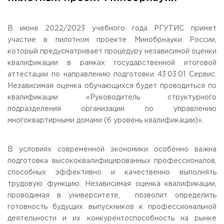
Общежитие / Кампус РГУТИС
Сведения об образовательной
организации
Работа с лицами с ОВЗ и инвалидами
Контакты
В июне 2022/2023 учебного года РГУТИС примет
ЗАКАЗАТЬ ОБРАТНЫЙ ЗВОНОК
участие в пилотном проекте Минобрнауки России,
который предусматривает процедуру независимой оценки
квалификации в рамках государственной итоговой
Научная деятельность
АДРЕС
аттестации по направлению подготовки 43.03.01 Сервис.
Дополнительное образование
141221, Московская обл.,
Городской округ
Пушкинский,
Независимая оценка обучающихся будет проводиться по
пгт. Черкизово,
ул. Главная, 99
Федеральный ресурсный центр
квалификации «Руководитель структурного
Федеральное учебно-методическое объединение в
ТЕЛЕФОНЫ
системе ВО
подразделения организации по управлению
+7 (495) 940 83 00
Федеральное учебно-методическое объединение в
многоквартирными домами (6 уровень квалификации)».
+7 (495) 940 83 58 - Приемная комиссия
системе СПО
Профком
E-MAIL
Конкурс ППС
В условиях современной экономики особенно важна
info@rguts.ru
подготовка высококвалифицированных профессионалов,
obrashenia@rguts.ru
priem@rguts.ru - Приемная комиссия
способных эффективно и качественно выполнять
трудовую функцию. Независимая оценка квалификации,
ГРАФИК И РЕЖИМ РАБОТЫ
проводимая в университете, позволит определить
пн-чт: с 09:00 до 18:00;
готовность будущих выпускников к профессиональной
пт: с 09:00 до 16:45;
сб-вс: выходной
деятельности и их конкурентоспособность на рынке