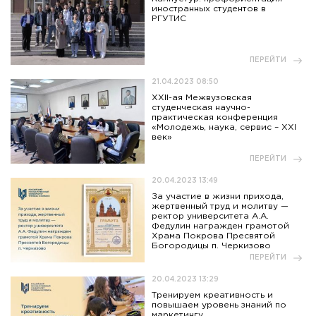
иностранных студентов в
РГУТИС
ПЕРЕЙТИ
21.04.2023 08:50
XXII-ая Межвузовская
студенческая научно-
практическая конференция
«Молодежь, наука, сервис – XXI
век»
ПЕРЕЙТИ
20.04.2023 13:49
За участие в жизни прихода,
жертвенный труд и молитву —
ректор университета А.А.
Федулин награжден грамотой
Храма Покрова Пресвятой
Богородицы п. Черкизово
ПЕРЕЙТИ
20.04.2023 13:29
Тренируем креативность и
повышаем уровень знаний по
маркетингу