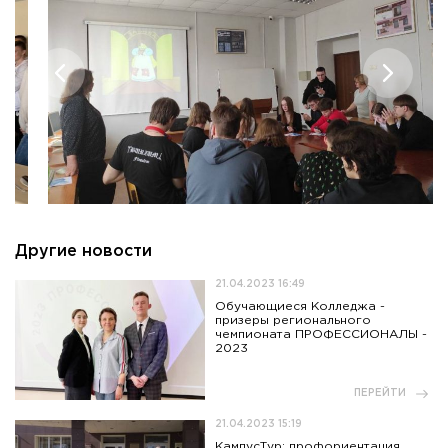
Приемная комиссия
пн-пт: с 10:00 до 17:00;
сб: с 10:00 до 15:30;
вс: выходной.
Другие новости
21.04.2023 16:49
Обучающиеся Колледжа -
призеры регионального
чемпионата ПРОФЕССИОНАЛЫ -
2023
ПЕРЕЙТИ
21.04.2023 15:19
КампусТур: профориентация