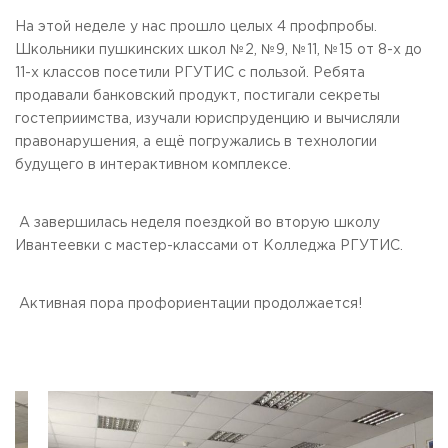
Общежитие / Кампус РГУТИС
Сведения об образовательной
организации
На этой неделе у нас прошло целых 4 профпробы.
Работа с лицами с ОВЗ и инвалидами
Школьники пушкинских школ №2, №9, №11, №15 от 8-х до
Контакты
11-х классов посетили РГУТИС с пользой. Ребята
ЗАКАЗАТЬ ОБРАТНЫЙ ЗВОНОК
продавали банковский продукт, постигали секреты
гостеприимства, изучали юриспруденцию и вычисляли
Научная деятельность
АДРЕС
правонарушения, а ещё погружались в технологии
Дополнительное образование
141221, Московская обл.,
Городской округ
Пушкинский,
будущего в интерактивном комплексе.
пгт. Черкизово,
ул. Главная, 99
Федеральный ресурсный центр
Федеральное учебно-методическое объединение в
ТЕЛЕФОНЫ
системе ВО
А завершилась неделя поездкой во вторую школу
+7 (495) 940 83 00
Федеральное учебно-методическое объединение в
Ивантеевки с мастер-классами от Колледжа РГУТИС.
+7 (495) 940 83 58 - Приемная комиссия
системе СПО
Профком
E-MAIL
Конкурс ППС
Активная пора профориентации продолжается!
info@rguts.ru
obrashenia@rguts.ru
priem@rguts.ru - Приемная комиссия
ГРАФИК И РЕЖИМ РАБОТЫ
пн-чт: с 09:00 до 18:00;
пт: с 09:00 до 16:45;
сб-вс: выходной