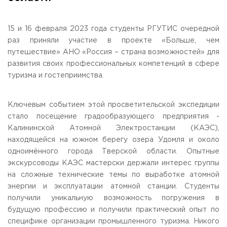
Общежитие / Кампус РГУТИС
Сведения об образовательной
организации
Работа с лицами с ОВЗ и инвалидами
Контакты
15 и 16 февраля 2023 года студенты РГУТИС очередной
ЗАКАЗАТЬ ОБРАТНЫЙ ЗВОНОК
раз приняли участие в проекте «Больше, чем
путешествие» АНО «Россия – страна возможностей» для
развития своих профессиональных компетенций в сфере
Научная деятельность
АДРЕС
туризма и гостеприимства.
Дополнительное образование
141221, Московская обл.,
Городской округ
Пушкинский,
пгт. Черкизово,
ул. Главная, 99
Федеральный ресурсный центр
Федеральное учебно-методическое объединение в
Ключевым событием этой просветительской экспедиции
ТЕЛЕФОНЫ
системе ВО
стало посещение градообразующего предприятия -
+7 (495) 940 83 00
Федеральное учебно-методическое объединение в
+7 (495) 940 83 58 - Приемная комиссия
системе СПО
Калининской Атомной Электростанции (КАЭС),
Профком
находящейся на южном берегу озера Удомля и около
E-MAIL
Конкурс ППС
одноимённого города Тверской области. Опытные
info@rguts.ru
экскурсоводы КАЭС мастерски держали интерес группы
obrashenia@rguts.ru
priem@rguts.ru - Приемная комиссия
на сложные технические темы по выработке атомной
энергии и эксплуатации атомной станции. Студенты
ГРАФИК И РЕЖИМ РАБОТЫ
получили уникальную возможность погружения в
пн-чт: с 09:00 до 18:00;
будущую профессию и получили практический опыт по
пт: с 09:00 до 16:45;
сб-вс: выходной
специфике организации промышленного туризма. Никого