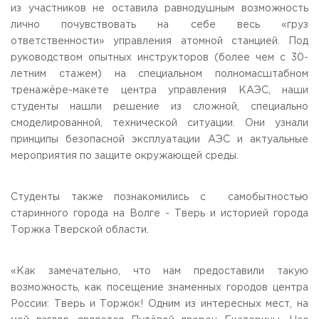
из участников не оставила равнодушным возможность
Приемная комиссия
лично почувствовать на себе весь «груз
пн-пт: с 10:00 до 17:00;
ответственности» управления атомной станцией. Под
сб: с 10:00 до 15:30;
вс: выходной.
руководством опытных инструкторов (более чем с 30-
летним стажем) на специальном полномасштабном
тренажёре-макете центра управления КАЭС, наши
студенты нашли решение из сложной, специально
смоделированной, технической ситуации. Они узнали
принципы безопасной эксплуатации АЭС и актуальные
мероприятия по защите окружающей среды.
Студенты также познакомились с самобытностью
старинного города на Волге - Тверь и историей города
Торжка Тверской области.
«Как замечательно, что нам предоставили такую
возможность, как посещение знаменных городов центра
России: Тверь и Торжок! Одним из интересных мест, на