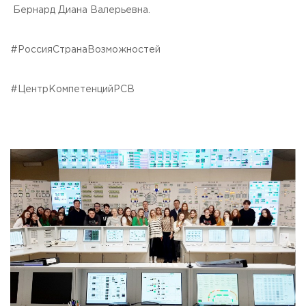
Бернард Диана Валерьевна.
#РоссияСтранаВозможностей
#ЦентрКомпетенцийРСВ