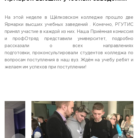
Общежитие / Кампус РГУТИС
Сведения об образовательной
организации
Работа с лицами с ОВЗ и инвалидами
Контакты
На этой неделе в Щёлковском колледже прошло две
ЗАКАЗАТЬ ОБРАТНЫЙ ЗВОНОК
Ярмарки высших учебных заведений . Конечно, РГУТИС
принял участие в каждой из них. Наша Приёмная комиссия
и профОтряд представили университет, подробно
Научная деятельность
АДРЕС
рассказали о всех направлениях
Дополнительное образование
141221, Московская обл.,
Городской округ
Пушкинский,
подготовки, проконсультировали студентов колледжа по
пгт. Черкизово,
ул. Главная, 99
Федеральный ресурсный центр
вопросам поступления в наш вуз. Ждём на учебу ребят и
Федеральное учебно-методическое объединение в
ТЕЛЕФОНЫ
системе ВО
желаем им успехов при поступлении!
+7 (495) 940 83 00
Федеральное учебно-методическое объединение в
+7 (495) 940 83 58 - Приемная комиссия
системе СПО
Профком
E-MAIL
Конкурс ППС
info@rguts.ru
obrashenia@rguts.ru
priem@rguts.ru - Приемная комиссия
ГРАФИК И РЕЖИМ РАБОТЫ
пн-чт: с 09:00 до 18:00;
пт: с 09:00 до 16:45;
сб-вс: выходной