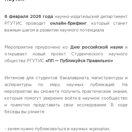
Общежитие / Кампус РГУТИС
Сведения об образовательной
организации
Работа с лицами с ОВЗ и инвалидами
Контакты
6 февраля 2026 года
научно-издательский департамент
ЗАКАЗАТЬ ОБРАТНЫЙ ЗВОНОК
РГУТИС проводит
онлайн‑брифинг
, который станет
важным шагом в развитии научного потенциала
Научная деятельность
АДРЕС
Дополнительное образование
141221, Московская обл.,
Городской округ
Пушкинский,
Мероприятие приурочено ко
Дню российской науки
и
пгт. Черкизово,
ул. Главная, 99
Федеральный ресурсный центр
открывает новый проект Студенческого научного
Федеральное учебно-методическое объединение в
общества РГУТИС
«ПП — Публикуйся Правильно»
ТЕЛЕФОНЫ
системе ВО
+7 (495) 940 83 00
Федеральное учебно-методическое объединение в
+7 (495) 940 83 58 - Приемная комиссия
системе СПО
Интенсив для студентов бакалавриата, магистрантуры и
Профком
E-MAIL
аспирантуры по миру научных публикаций. На
Конкурс ППС
info@rguts.ru
мероприятии вы сможете получить практические знания,
obrashenia@rguts.ru
которые помогут уверенно войти в научное сообщество
priem@rguts.ru - Приемная комиссия
и грамотно представить свои исследования. В ходе
ГРАФИК И РЕЖИМ РАБОТЫ
беседы вы узнаете:
пн-чт: с 09:00 до 18:00;
пт: с 09:00 до 16:45;
сб-вс: выходной
- зачем нужно публиковаться в научных журналах;