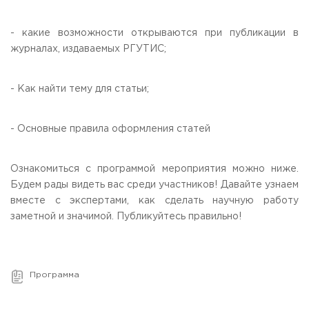
Приемная комиссия
пн-пт: с 10:00 до 17:00;
- какие возможности открываются при публикации в
сб: с 10:00 до 15:30;
журналах, издаваемых РГУТИС;
вс: выходной.
- Как найти тему для статьи;
- Основные правила оформления статей
Ознакомиться с программой мероприятия можно ниже.
Будем рады видеть вас среди участников! Давайте узнаем
вместе с экспертами, как сделать научную работу
заметной и значимой. Публикуйтесь правильно!
Программа