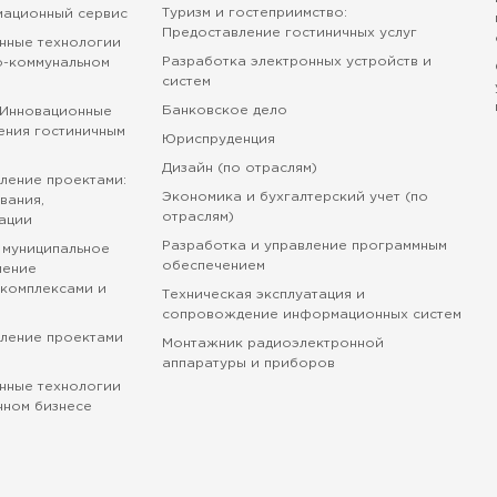
Туризм и гостеприимство:
мационный сервис
Предоставление гостиничных услуг
нные технологии
Разработка электронных устройств и
о-коммунальном
систем
Банковское дело
 Инновационные
ения гостиничным
Юриспруденция
Дизайн (по отраслям)
ление проектами:
Экономика и бухгалтерский учет (по
вания,
отраслям)
ации
Разработка и управление программным
 муниципальное
обеспечением
ление
комплексами и
Техническая эксплуатация и
сопровождение информационных систем
вление проектами
Монтажник радиоэлектронной
аппаратуры и приборов
нные технологии
нном бизнесе