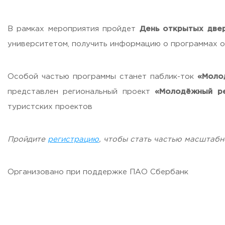
Бесплатная юридическая помощь
Филиал ФГБОУ ВО «РГУТИС» в г. Подольске
В рамках мероприятия пройдет
День открытых две
университетом, получить информацию о программах 
ЗАКАЗАТЬ ОБРАТНЫЙ ЗВОНОК
АДРЕС
Особой частью программы станет паблик-ток
«Моло
141221, Московская обл.,
Городской округ
Пушкинский,
пгт.
представлен региональный проект
«Молодёжный ре
ТЕЛЕФОНЫ
туристских проектов
+7 (495) 940 83 00
+7 (495) 940 83 58 - Приемная комиссия
Пройдите
регистрацию
,
чтобы стать частью масштабн
E-MAIL
info@rguts.ru
obrashenia@rguts.ru
priem@rguts.ru - Приемная комиссия
Организовано при поддержке ПАО Сбербанк
ГРАФИК И РЕЖИМ РАБОТЫ
пн-чт: с 09:00 до 18:00;
пт: с 09:00 до 16:45;
сб-вс: выходной