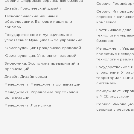
Сервис: Цифровые сервисы для бизнеса
Сервис: Геоинфор
Дизайн: Графический дизайн
Сервис: Инновацио
Технологические машины и
сервиса в жилищн
оборудование: Бытовые машины и
комплексе
приборы
Гостиничное дело:
Государственное и муниципальное
технологии управл
управление: Муниципальное управление
бизнесом
Юриспруденция: Гражданско-правовой
Менеджмент: Управ
проектные исследо
Юриспруденция: Уголовно-правовой
технологии реализ
Экономика: Экономика предприятий и
Государственное и
организаций
управление: Управ
Дизайн: Дизайн среды
территориальными 
системами
Менеджмент: Менеджмент организации
Менеджмент: Упра
Менеджмент: Управление персоналом
в MICE индустрии
организации
Сервис: Инновацио
Менеджмент: Логистика
сервиса в рестора
абитуриенту