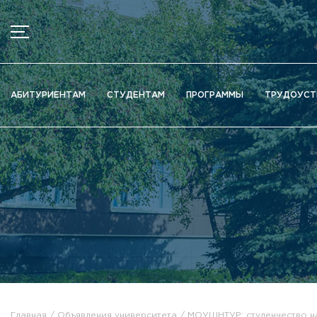
МЕНЮ
Новости
АБИТУРИЕНТАМ
СТУДЕНТАМ
ПРОГРАММЫ
ТРУДОУСТ
Объявления
Документы
Сведения об образовательной организации
Официально о приёме
Научная деятельность
Высшие школы / Институты / Департаменты
Дополнительное образование
Федеральный ресурсный центр
Вакантные места для приема (перевода)
Электронная информационно-образовательная среда (ЭИ
Главная
Объявления университета
МОУШНТУР: студенчество на