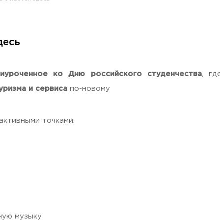
десь
раждан
риуроченное ко Дню российского студенчества
, г
уризма и сервиса
по-новому
активными точками:
Гостеприимная Россия»
 «Наука – Сервису»
чную музыку