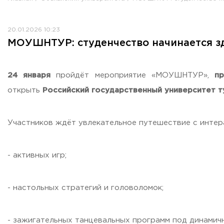
Противодействие коррупции
Антитеррористическая защищенность
20.01.2026 10:23
Жилищно-коммунальное хозяйство
МОУШНТУР: студенчество начинается з
Визово-регистрационное сопровождение иностранных г
Центр классификации объектов туриндустрии
Партнерские проекты
24 января
пройдёт мероприятие «МОУШНТУР»,
п
Олимпиады
открыть
Российский государственный университет т
Политика доступа, авторских прав и лицензирования
Сервис «Поступление в вуз онлайн»
Участников ждёт увлекательное путешествие с интер
Единое окно поддержки молодых семей»
Комната матери и ребенка
- активных игр;
Фирменный стиль
I Международный туристско-образовательный конгресс «
Молодежный фестиваль культурного туризма «КульTURа»
- настольных стратегий и головоломок;
XXX-я Международная научно-практическая конференция
Антимонопольный комплаенс
- зажигательных танцевальных программ под динами