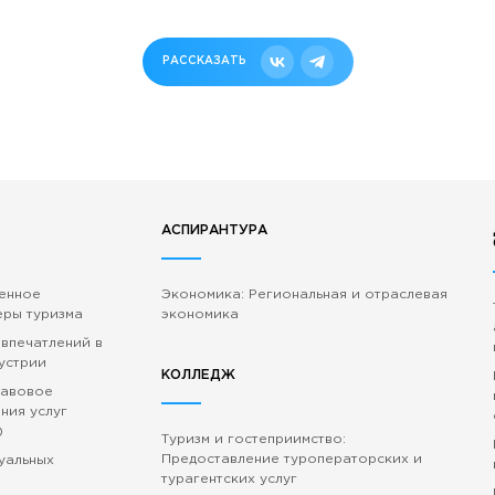
РАССКАЗАТЬ
АСПИРАНТУРА
венное
Экономика: Региональная и отраслевая
еры туризма
экономика
 впечатлений в
устрии
КОЛЛЕДЖ
равовое
ния услуг
)
Туризм и гостеприимство:
Предоставление туроператорских и
зуальных
турагентских услуг