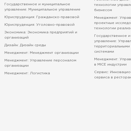
Государственное и муниципальное
технологии управл
управление: Муниципальное управление
бизнесом
Юриспруденция: Гражданско-правовой
Менеджмент: Управ
проектные исследо
Юриспруденция: Уголовно-правовой
технологии реализ
Экономика: Экономика предприятий и
Государственное и
организаций
управление: Управ
Дизайн: Дизайн среды
территориальными 
системами
Менеджмент: Менеджмент организации
Менеджмент: Упра
Менеджмент: Управление персоналом
в MICE индустрии
организации
Сервис: Инновацио
Менеджмент: Логистика
сервиса в рестора
абитуриенту