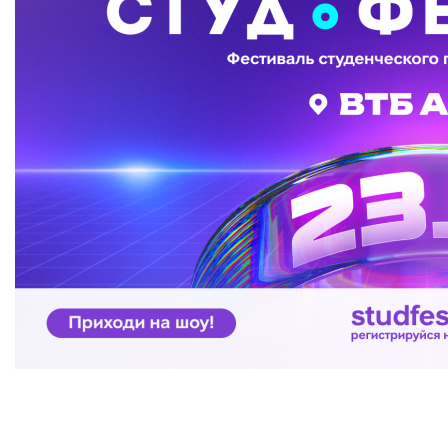
Бесплатная юридическая помощь
Филиал ФГБОУ ВО «РГУТИС» в г. Подольске
ЗАКАЗАТЬ ОБРАТНЫЙ ЗВОНОК
АДРЕС
141221, Московская обл.,
Городской округ
Пушкинский,
пгт.
ТЕЛЕФОНЫ
+7 (495) 940 83 00
+7 (495) 940 83 58 - Приемная комиссия
E-MAIL
info@rguts.ru
obrashenia@rguts.ru
priem@rguts.ru - Приемная комиссия
ГРАФИК И РЕЖИМ РАБОТЫ
пн-чт: с 09:00 до 18:00;
пт: с 09:00 до 16:45;
сб-вс: выходной