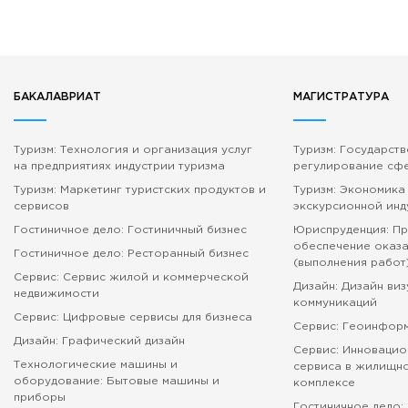
БАКАЛАВРИАТ
МАГИСТРАТУРА
Туризм: Технология и организация услуг
Туризм: Государст
на предприятиях индустрии туризма
регулирование сф
Туризм: Маркетинг туристских продуктов и
Туризм: Экономика
сервисов
экскурсионной инд
Гостиничное дело: Гостиничный бизнес
Юриспруденция: П
обеспечение оказа
Гостиничное дело: Ресторанный бизнес
(выполнения работ
Сервис: Сервис жилой и коммерческой
Дизайн: Дизайн ви
недвижимости
коммуникаций
Сервис: Цифровые сервисы для бизнеса
Сервис: Геоинфор
Дизайн: Графический дизайн
Сервис: Инновацио
Технологические машины и
сервиса в жилищн
оборудование: Бытовые машины и
комплексе
приборы
Гостиничное дело: