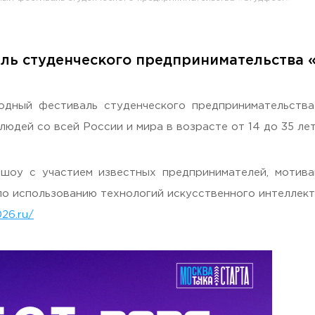
ль студенческого предпринимательства 
раждан
дный фестиваль студенческого предпринимательства
юдей со всей России и мира в возрасте от 14 до 35 лет
шоу с участием известных предпринимателей, мотива
по использованию технологий искусственного интеллект
026.ru/
Гостеприимная Россия»
 «Наука – Сервису»