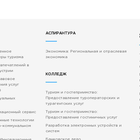
АСПИРАНТУРА
венное
Экономика: Региональная и отраслевая
еры туризма
экономика
 впечатлений в
устрии
КОЛЛЕДЖ
равовое
ния услуг
)
Туризм и гостеприимство:
Предоставление туроператорских и
зуальных
турагентских услуг
Туризм и гостеприимство:
мационный сервис
Предоставление гостиничных услуг
нные технологии
Разработка электронных устройств и
о-коммунальном
систем
Банковское дело
 Инновационные