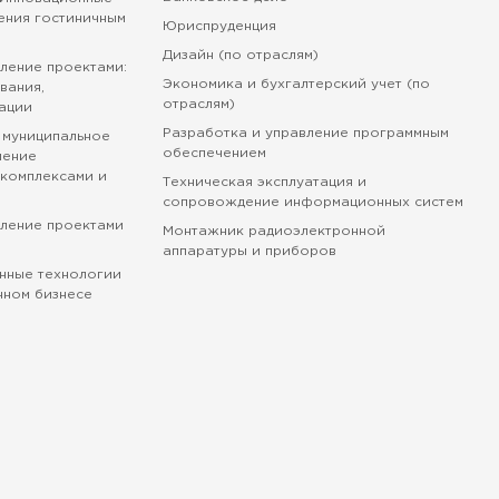
ения гостиничным
Юриспруденция
Дизайн (по отраслям)
ление проектами:
Экономика и бухгалтерский учет (по
вания,
отраслям)
ации
Разработка и управление программным
 муниципальное
обеспечением
ление
комплексами и
Техническая эксплуатация и
сопровождение информационных систем
вление проектами
Монтажник радиоэлектронной
аппаратуры и приборов
нные технологии
нном бизнесе