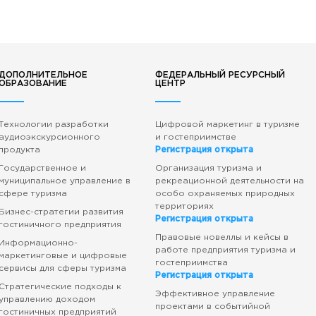
ДОПОЛНИТЕЛЬНОЕ
ФЕДЕРАЛЬНЫЙ РЕСУРСНЫЙ
ОБРАЗОВАНИЕ
ЦЕНТР
Технологии разработки
Цифровой маркетинг в туризме
аудиоэкскурсионного
и гостеприимстве
продукта
Регистрация открыта
Государственное и
Организация туризма и
муниципальное управление в
рекреационной деятельности на
сфере туризма
особо охраняемых природных
территориях
Бизнес-стратегии развития
Регистрация открыта
гостиничного предприятия
Правовые новеллы и кейсы в
Информационно-
работе предприятия туризма и
маркетинговые и цифровые
гостеприимства
сервисы для сферы туризма
Регистрация открыта
Стратегические подходы к
Эффективное управление
управлению доходом
проектами в событийной
гостиничных предприятий