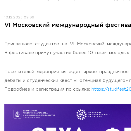
Противодействие коррупции
Антитеррористическая защищенность
10.12.2025 09:39
Жилищно-коммунальное хозяйство
VI Московский международный фестива
Визово-регистрационное сопровождение иностранных г
Центр классификации объектов туриндустрии
Партнерские проекты
Приглашаем студентов на VI Московский междунаро
Олимпиады
В фестивале примут участие более 10 тысяч молодых л
Политика доступа, авторских прав и лицензирования
Сервис «Поступление в вуз онлайн»
Посетителей мероприятия ждет яркое праздничное 
Единое окно поддержки молодых семей»
дебаты и студенческий квест «Потенциал будущего» 
Комната матери и ребенка
Подробнее и регистрация по ссылке:
https://studfest2
Фирменный стиль
I Международный туристско-образовательный конгресс «
Молодежный фестиваль культурного туризма «КульTURа»
XXX-я Международная научно-практическая конференция
Антимонопольный комплаенс