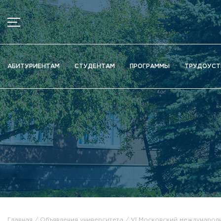
МЕНЮ
Новости
АБИТУРИЕНТАМ
СТУДЕНТАМ
ПРОГРАММЫ
ТРУДОУСТ
Объявления
Документы
Сведения об образовательной организации
Официально о приёме
Научная деятельность
Высшие школы / Институты / Департаменты
Дополнительное образование
Федеральный ресурсный центр
Вакантные места для приема (перевода)
Электронная информационно-образовательная среда (ЭИ
Главная
Объявления университета
VI Московский международн