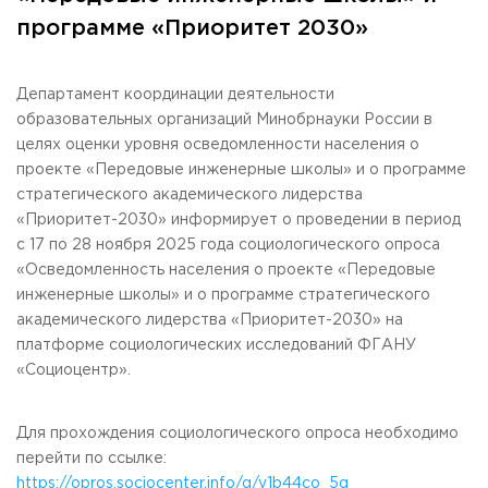
Общежитие / Кампус РГУТИС
Сведения об образовательной
организации
программе «Приоритет 2030»
Работа с лицами с ОВЗ и инвалидами
Контакты
ЗАКАЗАТЬ ОБРАТНЫЙ ЗВОНОК
Департамент координации деятельности
образовательных организаций Минобрнауки России в
Научная деятельность
целях оценки уровня осведомленности населения о
АДРЕС
Дополнительное образование
141221, Московская обл.,
Городской округ
Пушкинский,
проекте «Передовые инженерные школы» и о программе
пгт. Черкизово,
ул. Главная, 99
Федеральный ресурсный центр
стратегического академического лидерства
Федеральное учебно-методическое объединение в
«Приоритет-2030» информирует о проведении в период
ТЕЛЕФОНЫ
системе ВО
с 17 по 28 ноября 2025 года социологического опроса
+7 (495) 940 83 00
Федеральное учебно-методическое объединение в
«Осведомленность населения о проекте «Передовые
+7 (495) 940 83 58 - Приемная комиссия
системе СПО
инженерные школы» и о программе стратегического
Профком
E-MAIL
академического лидерства «Приоритет-2030» на
Конкурс ППС
info@rguts.ru
платформе социологических исследований ФГАНУ
obrashenia@rguts.ru
«Социоцентр».
priem@rguts.ru - Приемная комиссия
ГРАФИК И РЕЖИМ РАБОТЫ
Для прохождения социологического опроса необходимо
пн-чт: с 09:00 до 18:00;
пт: с 09:00 до 16:45;
перейти по ссылке:
сб-вс: выходной
https://opros.sociocenter.info/q/v1b44co_5q