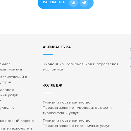
РАССКАЗАТЬ
АСПИРАНТУРА
венное
Экономика: Региональная и отраслевая
еры туризма
экономика
 впечатлений в
устрии
КОЛЛЕДЖ
равовое
ния услуг
)
Туризм и гостеприимство:
Предоставление туроператорских и
зуальных
турагентских услуг
Туризм и гостеприимство:
мационный сервис
Предоставление гостиничных услуг
нные технологии