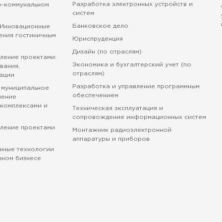
Разработка электронных устройств и
о-коммунальном
систем
Банковское дело
 Инновационные
ения гостиничным
Юриспруденция
Дизайн (по отраслям)
ление проектами:
Экономика и бухгалтерский учет (по
вания,
отраслям)
ации
Разработка и управление программным
 муниципальное
обеспечением
ление
комплексами и
Техническая эксплуатация и
сопровождение информационных систем
вление проектами
Монтажник радиоэлектронной
аппаратуры и приборов
нные технологии
нном бизнесе