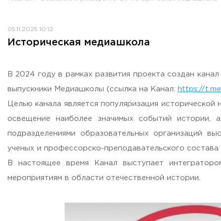
Противодействие коррупции
Антитеррористическая защищенность
05.11.2025 10:12
Жилищно-коммунальное хозяйство
Историческая медиашкола
Визово-регистрационное сопровождение иностранных г
Центр классификации объектов туриндустрии
Партнерские проекты
В 2024 году в рамках развития проекта создан канал
Олимпиады
выпускники Медиашколы (ссылка на Канал:
https://t.me
Политика доступа, авторских прав и лицензирования
Целью канала является популяризация исторической 
Сервис «Поступление в вуз онлайн»
освещение наиболее значимых событий истории, а
Единое окно поддержки молодых семей»
подразделениями образовательных организаций выс
Комната матери и ребенка
ученых и профессорско-преподавательского состава
Фирменный стиль
В настоящее время Канал выступает интеграторо
I Международный туристско-образовательный конгресс «
мероприятиям в области отечественной истории.
Молодежный фестиваль культурного туризма «КульTURа»
XXX-я Международная научно-практическая конференция
Антимонопольный комплаенс