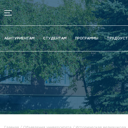
МЕНЮ
Новости
АБИТУРИЕНТАМ
СТУДЕНТАМ
ПРОГРАММЫ
ТРУДОУСТ
Объявления
Документы
Сведения об образовательной организации
Официально о приёме
Научная деятельность
Высшие школы / Институты / Департаменты
Дополнительное образование
Федеральный ресурсный центр
Вакантные места для приема (перевода)
Электронная информационно-образовательная среда (ЭИ
Главная
Объявления университета
Историческая медиашкола