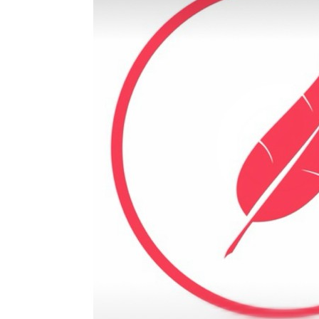
Бесплатная юридическая помощь
Филиал ФГБОУ ВО «РГУТИС» в г. Подольске
ЗАКАЗАТЬ ОБРАТНЫЙ ЗВОНОК
АДРЕС
141221, Московская обл.,
Городской округ
Пушкинский,
пгт.
ТЕЛЕФОНЫ
+7 (495) 940 83 00
+7 (495) 940 83 58 - Приемная комиссия
E-MAIL
info@rguts.ru
obrashenia@rguts.ru
priem@rguts.ru - Приемная комиссия
ГРАФИК И РЕЖИМ РАБОТЫ
пн-чт: с 09:00 до 18:00;
пт: с 09:00 до 16:45;
сб-вс: выходной