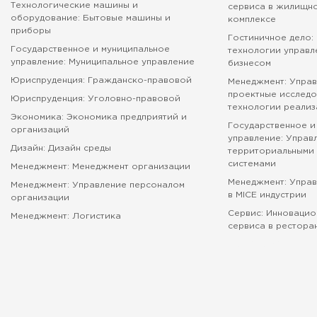
Технологические машины и
сервиса в жилищн
оборудование: Бытовые машины и
комплексе
приборы
Гостиничное дело:
Государственное и муниципальное
технологии управл
управление: Муниципальное управление
бизнесом
Юриспруденция: Гражданско-правовой
Менеджмент: Управ
проектные исследо
Юриспруденция: Уголовно-правовой
технологии реализ
Экономика: Экономика предприятий и
Государственное и
организаций
управление: Управ
Дизайн: Дизайн среды
территориальными 
системами
Менеджмент: Менеджмент организации
Менеджмент: Упра
Менеджмент: Управление персоналом
в MICE индустрии
организации
Сервис: Инновацио
Менеджмент: Логистика
сервиса в рестора
абитуриенту