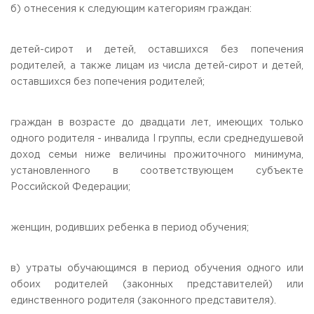
б) отнесения к следующим категориям граждан:
Приемная комиссия
пн-пт: с 10:00 до 17:00;
сб: с 10:00 до 15:30;
детей-сирот и детей, оставшихся без попечения
вс: выходной.
родителей, а также лицам из числа детей-сирот и детей,
оставшихся без попечения родителей;
граждан в возрасте до двадцати лет, имеющих только
одного родителя - инвалида I группы, если среднедушевой
доход семьи ниже величины прожиточного минимума,
установленного в соответствующем субъекте
Российской Федерации;
женщин, родивших ребенка в период обучения;
в) утраты обучающимся в период обучения одного или
обоих родителей (законных представителей) или
единственного родителя (законного представителя).