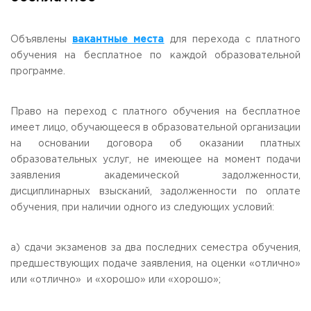
Общежитие / Кампус РГУТИС
Сведения об образовательной
организации
Работа с лицами с ОВЗ и инвалидами
Контакты
Объявлены
вакантные места
для перехода с платного
ЗАКАЗАТЬ ОБРАТНЫЙ ЗВОНОК
обучения на бесплатное по каждой образовательной
программе.
Научная деятельность
АДРЕС
Дополнительное образование
141221, Московская обл.,
Городской округ
Пушкинский,
Право на переход с платного обучения на бесплатное
пгт. Черкизово,
ул. Главная, 99
Федеральный ресурсный центр
имеет лицо, обучающееся в образовательной организации
Федеральное учебно-методическое объединение в
на основании договора об оказании платных
ТЕЛЕФОНЫ
системе ВО
образовательных услуг, не имеющее на момент подачи
+7 (495) 940 83 00
Федеральное учебно-методическое объединение в
+7 (495) 940 83 58 - Приемная комиссия
системе СПО
заявления академической задолженности,
Профком
дисциплинарных взысканий, задолженности по оплате
E-MAIL
Конкурс ППС
обучения, при наличии одного из следующих условий:
info@rguts.ru
obrashenia@rguts.ru
priem@rguts.ru - Приемная комиссия
а) сдачи экзаменов за два последних семестра обучения,
ГРАФИК И РЕЖИМ РАБОТЫ
предшествующих подаче заявления, на оценки «отлично»
пн-чт: с 09:00 до 18:00;
или «отлично» и «хорошо» или «хорошо»;
пт: с 09:00 до 16:45;
сб-вс: выходной