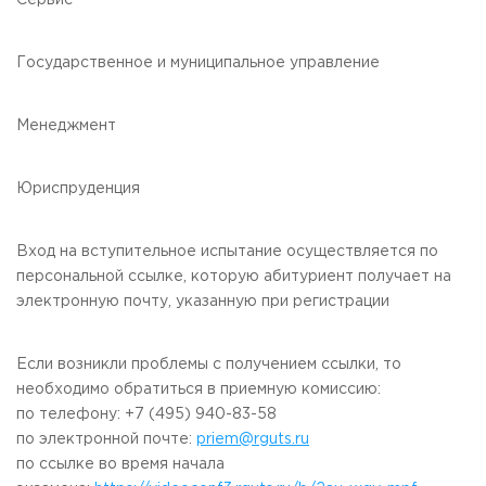
Сервис
Приемная комиссия
пн-пт: с 10:00 до 17:00;
Государственное и муниципальное управление
сб: с 10:00 до 15:30;
вс: выходной.
Менеджмент
Юриспруденция
Вход на вступительное испытание осуществляется по
персональной ссылке, которую абитуриент получает на
электронную почту, указанную при регистрации
Если возникли проблемы с получением ссылки, то
необходимо обратиться в приемную комиссию:
по телефону: +7 (495) 940-83-58
по электронной почте:
priem@rguts.ru
по ссылке во время начала