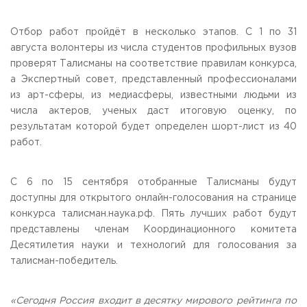
Приемная комиссия
пн-пт: с 10:00 до 17:00;
Отбор работ пройдёт в несколько этапов. С 1 по 31
сб: с 10:00 до 15:30;
августа волонтеры из числа студентов профильных вузов
вс: выходной.
проверят Талисманы на соответствие правилам конкурса,
а Экспертный совет, представленный профессионалами
из арт-сферы, из медиасферы, известными людьми из
числа актеров, ученых даст итоговую оценку, по
результатам которой будет определен шорт-лист из 40
работ.
С 6 по 15 сентября отобранные Талисманы будут
доступны для открытого онлайн-голосования на странице
конкурса талисман.наука.рф. Пять лучших работ будут
представлены членам Координационного комитета
Десятилетия науки и технологий для голосования за
талисман-победитель.
«Сегодня Россия входит в десятку мирового рейтинга по