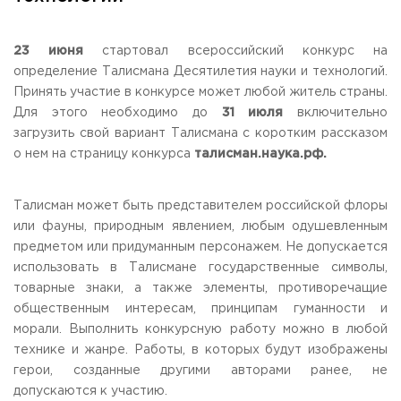
Общежитие / Кампус РГУТИС
Сведения об образовательной
организации
Работа с лицами с ОВЗ и инвалидами
Контакты
23 июня
стартовал всероссийский конкурс на
ЗАКАЗАТЬ ОБРАТНЫЙ ЗВОНОК
определение Талисмана Десятилетия науки и технологий.
Принять участие в конкурсе может любой житель страны.
Для этого необходимо до
31 июля
включительно
Научная деятельность
АДРЕС
загрузить свой вариант Талисмана с коротким рассказом
Дополнительное образование
141221, Московская обл.,
Городской округ
Пушкинский,
о нем на страницу конкурса
талисман.наука.рф.
пгт. Черкизово,
ул. Главная, 99
Федеральный ресурсный центр
Федеральное учебно-методическое объединение в
ТЕЛЕФОНЫ
системе ВО
Талисман может быть представителем российской флоры
+7 (495) 940 83 00
Федеральное учебно-методическое объединение в
+7 (495) 940 83 58 - Приемная комиссия
системе СПО
или фауны, природным явлением, любым одушевленным
Профком
предметом или придуманным персонажем. Не допускается
E-MAIL
Конкурс ППС
использовать в Талисмане государственные символы,
info@rguts.ru
товарные знаки, а также элементы, противоречащие
obrashenia@rguts.ru
priem@rguts.ru - Приемная комиссия
общественным интересам, принципам гуманности и
морали. Выполнить конкурсную работу можно в любой
ГРАФИК И РЕЖИМ РАБОТЫ
технике и жанре. Работы, в которых будут изображены
пн-чт: с 09:00 до 18:00;
герои, созданные другими авторами ранее, не
пт: с 09:00 до 16:45;
сб-вс: выходной
допускаются к участию.