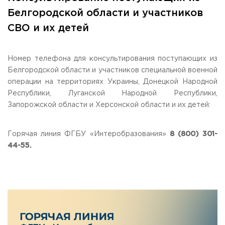
Общежитие / Кампус РГУТИС
Сведения об образовательной
организации
Белгородской области и участников
Работа с лицами с ОВЗ и инвалидами
СВО и их детей
Контакты
ЗАКАЗАТЬ ОБРАТНЫЙ ЗВОНОК
Номер телефона для консультирования поступающих из
Научная деятельность
АДРЕС
Белгородской области и участников специальной военной
Дополнительное образование
141221, Московская обл.,
Городской округ
Пушкинский,
операции на территориях Украины, Донецкой Народной
пгт. Черкизово,
ул. Главная, 99
Федеральный ресурсный центр
Республики, Луганской Народной Республики,
Федеральное учебно-методическое объединение в
ТЕЛЕФОНЫ
Запорожской области и Херсонской области и их детей:
системе ВО
+7 (495) 940 83 00
Федеральное учебно-методическое объединение в
+7 (495) 940 83 58 - Приемная комиссия
системе СПО
Горячая линия ФГБУ «Интеробразования»
8 (800) 301-
Профком
E-MAIL
44-55.
Конкурс ППС
info@rguts.ru
obrashenia@rguts.ru
priem@rguts.ru - Приемная комиссия
ГРАФИК И РЕЖИМ РАБОТЫ
пн-чт: с 09:00 до 18:00;
пт: с 09:00 до 16:45;
сб-вс: выходной