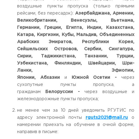
воздушные пункты пропуска (только прямыми
Приемная комиссия
пн-пт: с 10:00 до 17:00;
рейсами, без пересадок):
Азербайджана, Армении,
сб: с 10:00 до 15:30;
Великобритании, Венесуэлы, Вьетнама,
вс: выходной.
Германии, Греции, Египта, Индии, Казахстана,
Катара, Киргизии, Кубы, Мальдив, Объединенных
Арабских Эмиратов, Республики Корея,
Сейшельских Островов, Сербии, Сингапура,
Сирии, Таджикистана, Танзании, Турции,
Узбекистана, Финляндии, Швейцарии, Шри-
Ланки, Эфиопии,
Японии,
Абхазии
и
Южной Осетии -
через
сухопутные пункты пропуска, а
гражданам
Белоруссии -
через воздушные и
железнодорожные пункты пропуска
;
не менее чем за 10 дней уведомить РГУТИС по
адресу электронной почты
rguts
2021@
mail
.
ru
о
намерении приехать на обучение в очной форме,
направив в письме: