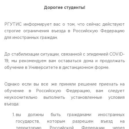
Общежитие / Кампус РГУТИС
Сведения об образовательной
организации
Дорогие студенты!
Работа с лицами с ОВЗ и инвалидами
Контакты
ЗАКАЗАТЬ ОБРАТНЫЙ ЗВОНОК
РГУТИС информирует вас о том, что сейчас действуют
строгие ограничения въезда в Российскую Федерацию
для иностранных граждан.
Научная деятельность
АДРЕС
Дополнительное образование
141221, Московская обл.,
Городской округ
Пушкинский,
пгт. Черкизово,
ул. Главная, 99
Федеральный ресурсный центр
До стабилизации ситуации, связанной с эпидемией COVID-
Федеральное учебно-методическое объединение в
ТЕЛЕФОНЫ
19, мы рекомендуем вам оставаться дома и продолжать
системе ВО
+7 (495) 940 83 00
обучение в Университете в дистанционном форме.
Федеральное учебно-методическое объединение в
+7 (495) 940 83 58 - Приемная комиссия
системе СПО
Профком
E-MAIL
Однако если вы все же приняли решение приехать на
Конкурс ППС
info@rguts.ru
обучение в Российскую Федерацию, вам следует
obrashenia@rguts.ru
неукоснительно выполнить установленные условия
priem@rguts.ru - Приемная комиссия
въезда:
ГРАФИК И РЕЖИМ РАБОТЫ
пн-чт: с 09:00 до 18:00;
вы должны быть гражданами иностранных
пт: с 09:00 до 16:45;
государств, которым разрешен въезд на
сб-вс: выходной
территорию Российской Федерации через