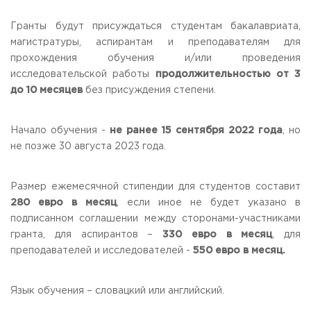
Приемная комиссия
Гранты будут присуждаться студентам бакалавриата,
пн-пт: с 10:00 до 17:00;
сб: с 10:00 до 15:30;
магистратуры, аспирантам и преподавателям для
вс: выходной.
прохождения обучения и/или проведения
исследовательской работы
продолжительностью от 3
до 10 месяцев
без присуждения степени.
Начало обучения -
не ранее 15 сентября 2022 года
, но
не позже 30 августа 2023 года.
Размер ежемесячной стипендии для студентов составит
280 евро в месяц
, если иное не будет указано в
подписанном соглашении между сторонами-участниками
гранта, для аспирантов –
330 евро в месяц
, для
преподавателей и исследователей -
550 евро в месяц.
Язык обучения – словацкий или английский.