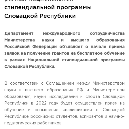
Общежитие / Кампус РГУТИС
Сведения об образовательной
организации
стипендиальной программы
Работа с лицами с ОВЗ и инвалидами
Словацкой Республики
Контакты
ЗАКАЗАТЬ ОБРАТНЫЙ ЗВОНОК
Департамент международного сотрудничества
Научная деятельность
АДРЕС
Министерства науки и высшего образования
Дополнительное образование
141221, Московская обл.,
Городской округ
Пушкинский,
Российской Федерации объявляет о начале приема
пгт. Черкизово,
ул. Главная, 99
Федеральный ресурсный центр
заявок на получение грантов на бесплатное обучение
Федеральное учебно-методическое объединение в
ТЕЛЕФОНЫ
в рамках Национальной стипендиальной программы
системе ВО
+7 (495) 940 83 00
Словацкой Республики.
Федеральное учебно-методическое объединение в
+7 (495) 940 83 58 - Приемная комиссия
системе СПО
Профком
E-MAIL
В соответствии с Соглашением между Министерством
Конкурс ППС
info@rguts.ru
науки и высшего образования РФ и Министерством
obrashenia@rguts.ru
образования, науки, исследований и спорта Словацкой
priem@rguts.ru - Приемная комиссия
Республики в 2022 году будет осуществлен прием на
ГРАФИК И РЕЖИМ РАБОТЫ
обучение и повышение квалификации в Словацкой
пн-чт: с 09:00 до 18:00;
Республике российских студентов, аспирантов и научно-
пт: с 09:00 до 16:45;
педагогических работников.
сб-вс: выходной