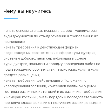
Приемная комиссия
пн-пт: с 10:00 до 17:00;
Чему вы научитесь:
сб: с 10:00 до 15:30;
вс: выходной.
- знать основы стандартизации в сфере туриндустрии,
виды документов по стандартизации и требования к их
применению;
- знать требования к действующим формам
подтверждения соответствия в сфере туриндустрии,
системам добровольной сертификации в сфере
туриндустрии, правилам и порядку проведения работ по
подтверждению соответствия туристских услуг и услуг
средств размещения;
- знать требования действующего Положения о
классификации гостиниц, критериев балльной оценки
гостиниц различных категорий и их различия; требования
к номерам гостиниц, знать порядок и последовательность
процедур классификации от получения заявки до выдачи