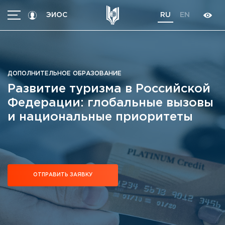
ЭИОС
RU
EN
МЕНЮ
Абитуриентам
Студентам
ДОПОЛНИТЕЛЬНОЕ ОБРАЗОВАНИЕ
Развитие туризма в Российской
Программы
Федерации: глобальные вызовы
Трудоустройство
и национальные приоритеты
International students
Об университете
Кoнтакты
Об университете
ОТПРАВИТЬ ЗАЯВКУ
Новости
Высшие школы / Институты / Департаменты
История университета
Объявления
Ректорат
Документы
Ученый совет