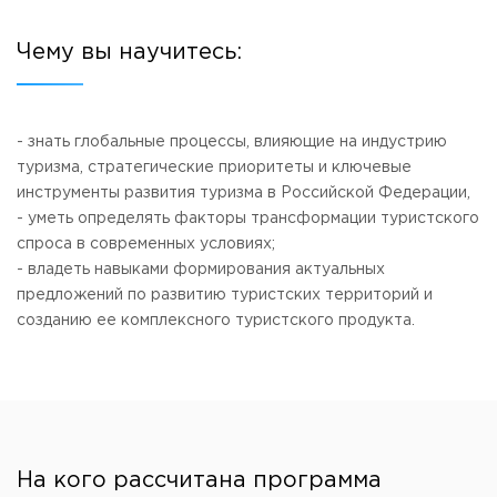
Приемная комиссия
пн-пт: с 10:00 до 17:00;
Чему вы научитесь:
сб: с 10:00 до 15:30;
вс: выходной.
- знать глобальные процессы, влияющие на индустрию
туризма, стратегические приоритеты и ключевые
инструменты развития туризма в Российской Федерации,
- уметь определять факторы трансформации туристского
спроса в современных условиях;
- владеть навыками формирования актуальных
предложений по развитию туристских территорий и
созданию ее комплексного туристского продукта.
На кого рассчитана программа