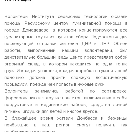
Общежитие / Кампус РГУТИС
Сведения об образовательной
организации
Работа с лицами с ОВЗ и инвалидами
Контакты
Волонтеры Института сервисных технологий оказали
ЗАКАЗАТЬ ОБРАТНЫЙ ЗВОНОК
помощь Ресурсному центру гуманитарной помощи в
городе Домодедово, в котором концентрируются все
гуманитарные грузы из пунктов сбора Подмосковья для
Научная деятельность
АДРЕС
последующей отправки жителям ДНР и ЛНР. Объем
Дополнительное образование
141221, Московская обл.,
Городской округ
Пушкинский,
работы, выполненный нашими волонтерами, был
пгт. Черкизово,
ул. Главная, 99
Федеральный ресурсный центр
действительно большим, ведь Центр представляет собой
Федеральное учебно-методическое объединение в
ТЕЛЕФОНЫ
системе ВО
огромный склад, в котором находится не одна тонна
+7 (495) 940 83 00
Федеральное учебно-методическое объединение в
груза.И каждая упаковка, каждая коробка с гуманитарной
+7 (495) 940 83 58 - Приемная комиссия
системе СПО
помощью должна пройти сложную логистическую
Профком
E-MAIL
процедуру, прежде чем попасть в нужные руки.
Конкурс ППС
info@rguts.ru
Волонтеры занимались работой по сортировке,
obrashenia@rguts.ru
формированию и загрузке паллетов, включающих в себя:
priem@rguts.ru - Приемная комиссия
продуктовые и медицинские наборы, средства личной
ГРАФИК И РЕЖИМ РАБОТЫ
гигиены, игрушки для детей и многое другое.
пн-чт: с 09:00 до 18:00;
В ближайшее время жители Донбасса и беженцы,
пт: с 09:00 до 16:45;
прибывшие в наш регион, смогут получить так
сб-вс: выходной