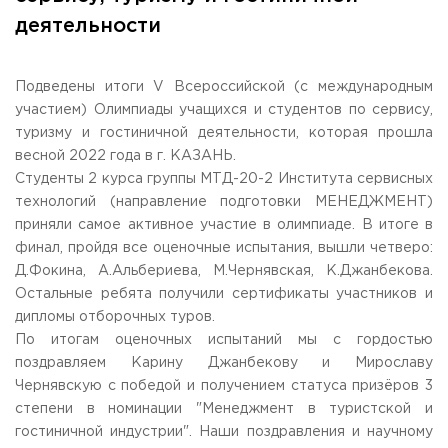
Общежитие / Кампус РГУТИС
Сведения об образовательной
организации
деятельности
Работа с лицами с ОВЗ и инвалидами
Контакты
ЗАКАЗАТЬ ОБРАТНЫЙ ЗВОНОК
Подведены итоги V Всероссийской (с международным
участием) Олимпиады учащихся и студентов по сервису,
Научная деятельность
туризму и гостиничной деятельности, которая прошла
АДРЕС
Дополнительное образование
141221, Московская обл.,
Городской округ
Пушкинский,
весной 2022 года в г. КАЗАНЬ.
пгт. Черкизово,
ул. Главная, 99
Федеральный ресурсный центр
Студенты 2 курса группы МТД-20-2 Института сервисных
Федеральное учебно-методическое объединение в
технологий (направление подготовки МЕНЕДЖМЕНТ)
ТЕЛЕФОНЫ
системе ВО
приняли самое активное участие в олимпиаде. В итоге в
+7 (495) 940 83 00
Федеральное учебно-методическое объединение в
финал, пройдя все оценочные испытания, вышли четверо:
+7 (495) 940 83 58 - Приемная комиссия
системе СПО
Д.Фокина, А.Альбериева, М.Чернявская, К.Джанбекова.
Профком
E-MAIL
Остальные ребята получили сертификаты участников и
Конкурс ППС
info@rguts.ru
дипломы отборочных туров.
obrashenia@rguts.ru
По итогам оценочных испытаний мы с гордостью
priem@rguts.ru - Приемная комиссия
поздравляем Карину Джанбекову и Мирославу
ГРАФИК И РЕЖИМ РАБОТЫ
Чернявскую с победой и получением статуса призёров 3
пн-чт: с 09:00 до 18:00;
степени в номинации "Менеджмент в туристской и
пт: с 09:00 до 16:45;
гостиничной индустрии". Наши поздравления и научному
сб-вс: выходной